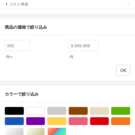
コスメ/美容
商品の価格で絞り込み
円〜
円
カラーで絞り込み
ブラック/黒色系
ホワイト/白色系
グレー/灰色系
ブラウン/茶色系
ベージュ系
グ
ブルー・ネイビー/青色系
パープル/紫色系
イエロー/黄色系
ピンク/桃色系
レッド/赤色系
オ
シルバー/銀色系
ゴールド/金色系
マルチカラー