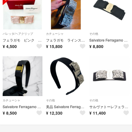
バレッタ/ヘアクリップ
カチューシャ
その他
フェラガモ ピンク ヴァラリボンバレッタ
フェラガモ ラインストーン カチューシャ
Salvatore Ferragamo ヘアアクセサリー 黒 【古着】【中古】【送料無料】
¥
4,500
¥
15,800
¥
8,800
カチューシャ
その他
その他
Salvatore Ferragamo サルヴァトーレフェラガモ ヴァラ カチューシャ 黒
美品 Salvatore Ferragamo サルヴァトーレフェラガモ ヴァラリボン ビジュー カチューシャ ヘアバンド ブラック レディース 古着 中古 USED
サルヴァトーレフェラガモ バレッタ ヴァラリボン ビジュー 黒
¥
8,500
¥
12,330
¥
11,400