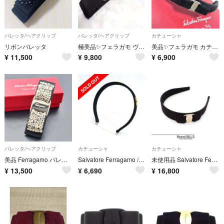
バレッタ/ヘアクリップ
バレッタ/ヘアクリップ
カチューシャ
リボンバレッタ
極美品✨フェラガモ ヴァラ リボン バレッタ 髪留め 箱入り 黒 ゴールド 系
美品✨フェラガモ カチューシャ ヘアバンド ヴァラ リボン シルバー 金具 黒
¥
11,500
¥
9,800
¥
6,900
バレッタ/ヘアクリップ
カチューシャ
カチューシャ
美品 Ferragamo バレッタ ヘアバンド ヴァラリボン ブラック ストーン
Salvatore Ferragamo / サルヴァトーレフェラガモ ◆カチューシャ ガンチーニ ブラック×ゴールドカラー ヘアアクセ ブランド【中古】 [0220565851]
未使用品 Salvatore Ferragamo サルヴァトーレフェラガモ ヴァラ リボン カチューシャ 344311 プラスチック 真鍮 コットン50% ／レーヨン50% ブラック レディース
¥
13,500
¥
6,690
¥
16,800