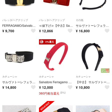
バレッタ/ヘアクリップ
バレッタ/ヘアクリップ
その他
FERRAGAMO/SalvatoreFerragamo(サルバトーレフェラガモ) バレッタ - 黒×ゴールド ヴァラ
≪値下げ≫【中古】Salvatore Ferragamo サルヴァトーレフェラガモ バレッタ ヘア アクセサリー 髪留め リボン ベルト レディース 赤 レッド ロゴ A2300096【無料ギフトラッピング承ります】
サルヴァトーレフェラガモ ヴァラ カチューシャ ヘアアクセサリー キャンバス レディース Salvatore Ferragamo 【1-0281863】
¥
9,700
¥
12,866
¥
16,800
3%還元
カチューシャ
カチューシャ
カチューシャ
サルヴァトーレフェラガモ Salvatore Ferragamo カチューシャ ヴァラリボン キャンバス/メタル ブラック/シルバー レディース 送料無料【中古】 e62110c
Salvatore Ferragamo サルヴァトーレフェラガモ カチューシャ ヴァラリボン レッド レディース / 240001215509
【中古】 サルヴァトーレフェラガモ ヴァラ リボン カチューシャ Salvatore Ferragamo【質屋】
¥
14,800
¥
12,000
¥
10,800
(3%)
360円相当還元