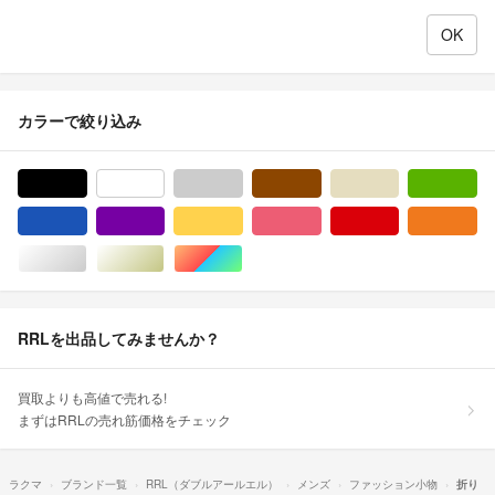
カラーで絞り込み
ブラック/黒色系
ホワイト/白色系
グレー/灰色系
ブラウン/茶色系
ベージュ系
グ
ブルー・ネイビー/青色系
パープル/紫色系
イエロー/黄色系
ピンク/桃色系
レッド/赤色系
オ
シルバー/銀色系
ゴールド/金色系
マルチカラー
RRLを出品してみませんか？
買取よりも高値で売れる!
まずはRRLの売れ筋価格をチェック
ラクマ
ブランド一覧
RRL（ダブルアールエル）
メンズ
ファッション小物
折り