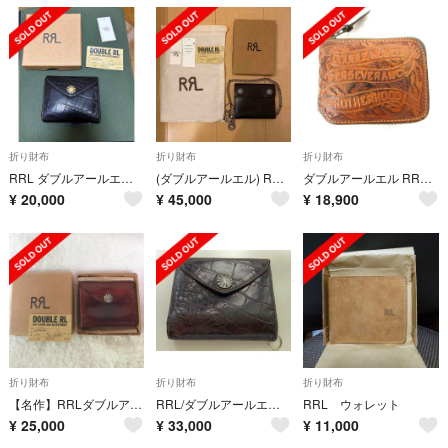
折り財布
折り財布
折り財布
RRL ダブルアールエル クロコダイル エンボスド レザーウォレット
(ダブルアールエル) RRL イタリアンレザー コンチョ チェーン ウォレット
ダブルアールエル RRL 二つ折り財布 カービング ラウンドジップ コンパクト
¥
20,000
¥
45,000
¥
18,900
折り財布
折り財布
折り財布
【名作】RRLダブルアールエル コンチョボタン 財布 本革 レザー
RRL/ダブルアールエル/財布/クロコダイル/型押/レザー/ウォレット/コンチョ
RRL ウォレット
¥
25,000
¥
33,000
¥
11,000