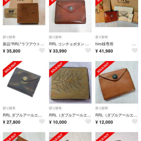
折り財布
折り財布
折り財布
新品*RRL*ラフアウト スエード ビルフォード ウォレット *ダブルアールエル
RRL コンチョボタン イタリア製 レザーサイズ 革 二つ折り財布 ブラウン メンズ ダブルアールエル【中古】5-0815G♪
hiro様専用 RRL ダブルアールエル
¥
35,800
¥
33,990
¥
41,980
折り財布
折り財布
折り財布
RRL ダブルアールエル 財布・コインケース - 茶 【古着】【中古】
RRL（ダブルアールエル）ウェスタンステッチ レザーウォレット
RRL（ダブルアールエル）コンチョレザーウォレット
¥
27,800
¥
10,000
¥
12,000