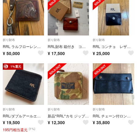
折り財布
折り財布
折り財布
RRL ラルフローレン カービングレザー 財布 キーリンク ハンドメイド
RRL財布 箱付き コンチョ ウォレット
RRL コンチョ レザー ウォレット 財布 ダブルアールエル
¥
50,000
¥
17,500
¥
25,000
1%還元
折り財布
折り財布
折り財布
RRL/ダブルアールエル/財布/デニム/インディゴ/カードケース/ラルフローレン
新品*RRL*カモ ジップ ウォレット*財布* ダブルアールエル
RRL チェーン付ロングウォレット
¥
19,500
¥
12,300
¥
35,800
(1%)
195円相当還元