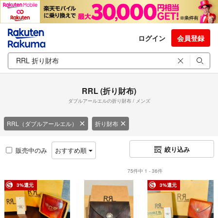
ログイン
会員登録
RRL (折り財布)
ダブルアールエルの折り財布 / メンズ
RRL（ダブルアールエル）
折り財布
絞り込み
販売中のみ
おすすめ順
75件中 1 - 36件
3%還元
3%還元