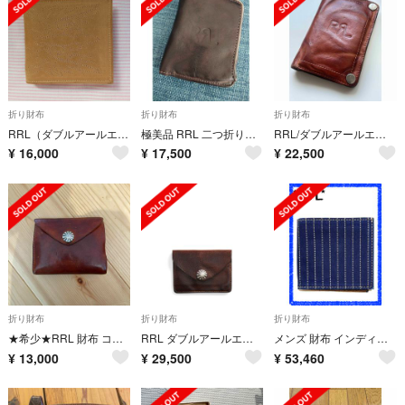
折り財布
折り財布
折り財布
RRL（ダブルアールエル）ステッチ・レザーウォレット
極美品 RRL 二つ折り財布 本革 黒
RRL/ダブルアールエル/財布/レザー/カードケース/ラルフローレン/エイジング
¥
16,000
¥
17,500
¥
22,500
折り財布
折り財布
折り財布
★希少★RRL 財布 コンチョ ウォレット ダブルアールエル
RRL ダブルアールエル コンチョ レザーカードケースウォレット
メンズ 財布 インディゴ RRL ラルフローレンダブルアールエル ダブルアールエルインディゴレザー二つ折りウォレット krr888
¥
13,000
¥
29,500
¥
53,460