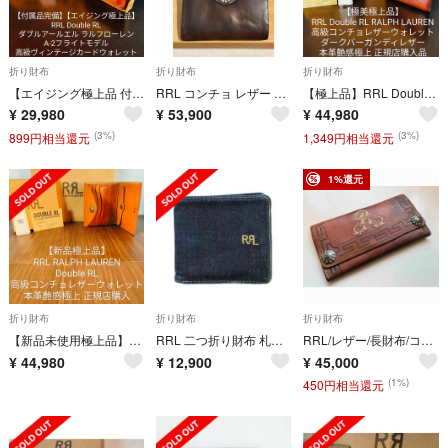
折り財布
折り財布
折り財布
【エイジング極上品 付属品完備】RRL ラルフローレン 高級本革カードウォレット
RRL コンチョ レザー ウォレット
【極上品】RRL Double RL 高級コンチョレザーウォレット 正規店購入品
¥
29,980
¥
53,900
¥
44,980
(3%)
(3%)
899円相当還元
1,349円相当還元
1%還元
折り財布
折り財布
折り財布
【新品未使用極上品】RRL Double RL 高級本革コンチョレザーウォレット
RRL 二つ折り財布 札入れ デニム ロゴ 紺 ネイビー ■GY18 /MQ
RRL/レザー/長財布/コンチョ/ラルフローレン/ミドルウォレット/カードケース
¥
44,980
¥
12,900
¥
45,000
(1%)
450円相当還元