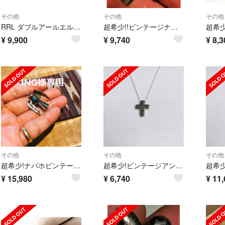
その他
その他
その他
RRL ダブルアールエル 小物
超希少!!ビンテージナバホスタンプシルバークロスペンダントRRL1930’sUS
¥
9,900
¥
9,740
¥
8,3
その他
その他
その他
超希少!ナバホビンテージサンダーバードターコイズアローブローチ/ピンNAVAJO
超希少!ビンテージアンティークシルバークロスペンダント RRL 1920’s
¥
15,980
¥
6,740
¥
11,