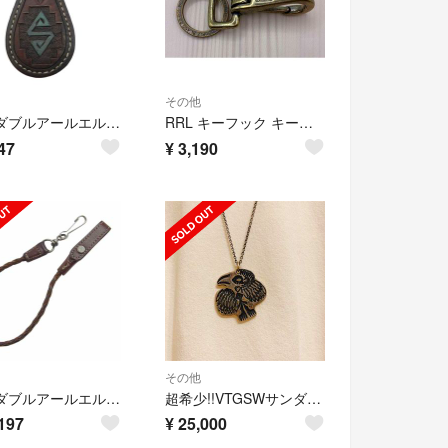
その他
RRL ダブルアールエル レザー キーリング キーホルダー ダークブラウン系【中古】
RRL キーフック キーホルダー ブラス 真鍮 ヴィンテージ RRL
47
¥
3,190
その他
RRL ダブルアールエル その他アクセサリー レザー ウォレット コード ブラウン系【中古】
超希少!!VTGSWサンダーバードハートアロースタンプシルバーペンダント30’s
197
¥
25,000