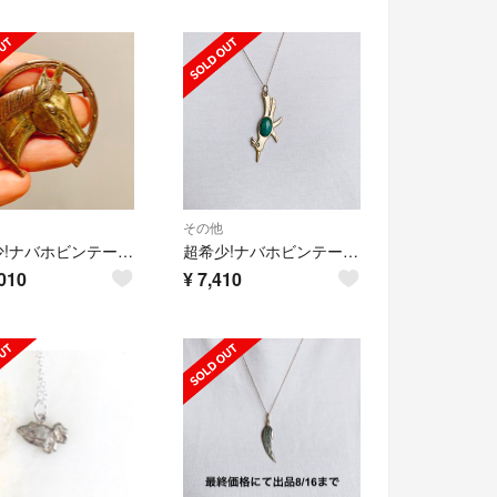
その他
超希少!ナバホビンテージホースヘッドサークルゴールドシルバーピン40’s USA
超希少!ナバホビンテージロードランナーターコイズシルバーペンダントRRL40’s
010
¥
7,410