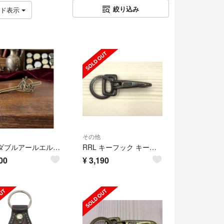
絞り込み
ッド表示
その他
RRL ダブルアールエル ネクタイピン ラルフローレン クリップ ロデオ
RRL キーフック キーホルダー ブラス 真鍮 ヴィンテージ RRL
00
¥
3,190