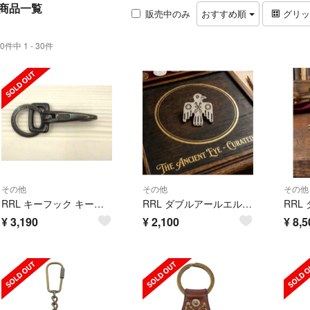
商品一覧
販売中のみ
おすすめ順
グリ
0件中 1 - 30件
その他
その他
その他
RRL キーフック キーホルダー ブラス 真鍮 ヴィンテージ RRL
RRL ダブルアールエル ラルフローレン ピン バッジ サンダー バード ヒヨコ
¥
3,190
¥
2,100
¥
8,5