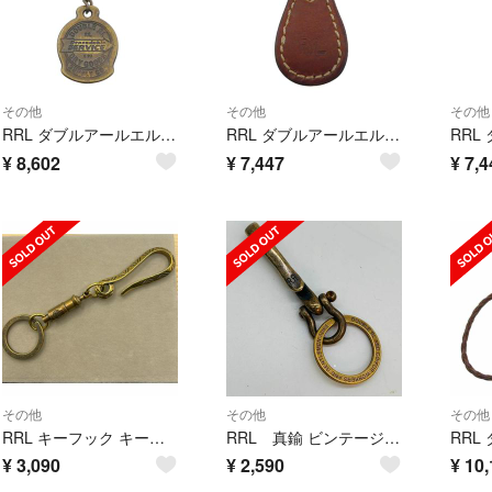
その他
その他
その他
RRL ダブルアールエル イタリア製 ナンバリング キーリング キーホルダー ゴールド系【美品】【中古】
RRL ダブルアールエル ヴィンテージ加工 ロゴ型押し レザー キーリング キーホルダー ブラウン系【中古】
¥
8,602
¥
7,447
¥
7,4
その他
その他
その他
RRL キーフック キーホルダー ブラス 真鍮 ヴィンテージ レトロ
RRL 真鍮 ビンテージ アンティーク レトロ キーリング キーフック
¥
3,090
¥
2,590
¥
10,