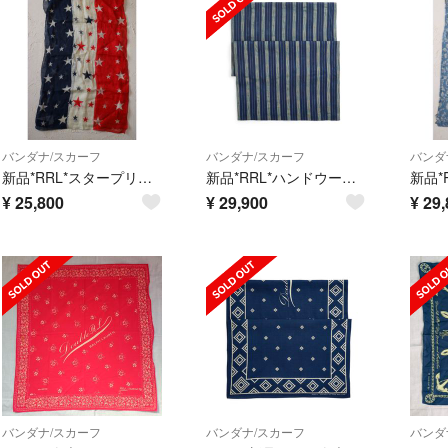
バンダナ/スカーフ
バンダナ/スカーフ
バンダ
新品*RRL*スタープリント リネン スカーフ *ダブルアールエル
新品*RRL*ハンドウーブン インディゴ コットン スカーフ *ダブルアールエル
¥
25,800
¥
29,900
¥
29,
バンダナ/スカーフ
バンダナ/スカーフ
バンダ