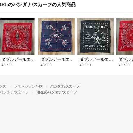
RRLのバンダナ/スカーフの人気商品
ダブルアールエル RRL ラルフローレン バンダナ ハンカチ ポロベアー
ダブルアールエル RRL ラルフローレン バンダナ ハンカチ カウボーイ
ダブルアールエル RRL ラルフローレン バンダナ ハンカチ カウボーイ
¥3,500
¥3,000
¥3,000
¥3,500
ンズ
ファッション小物
バンダナ/スカーフ
バンダナ/スカーフ
RRLのバンダナ/スカーフ