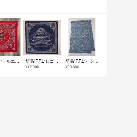
ダブルアールエル RRL ラルフローレン バンダナ ハンカチ ポロベアー
新品*RRL*ロゴ コットン バンダナ * ダブルアールエル
新品*RRL*インディゴ フローラル コットン スカーフ *ダブルアールエル
¥12,000
¥29,800