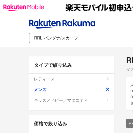
R
タイプで絞り込み
ダブ
レディース
メンズ
キッズ／ベビー／マタニティ
価格で絞り込み
R