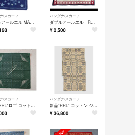
ナ/スカーフ
バンダナ/スカーフ
ダブルアールエル MARRHGS0J310029 ウッドブロック 抜染め 星条旗モチーフ コットン
ダブルアールエル RRL ラルフローレン バンダナ ハンカチ double rl
190
¥
2,500
ナ/スカーフ
バンダナ/スカーフ
新品*RRL*ロゴ コットン バンダナ *ダブルアールエル
新品*RRL* コットン ジャカード スカーフ* ダブルアールエル
000
¥
36,800