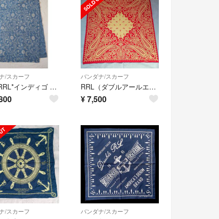
ナ/スカーフ
バンダナ/スカーフ
新品*RRL*インディゴ フローラル コットン スカーフ *ダブルアールエル
RRL（ダブルアールエル）バンダナ ペイズリー柄
800
¥
7,500
ナ/スカーフ
バンダナ/スカーフ