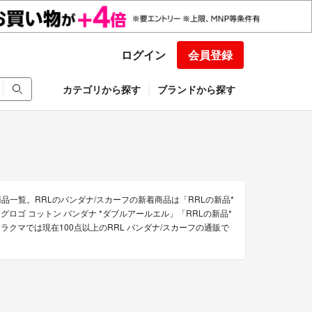
ログイン
会員登録
カテゴリから探す
ブランドから探す
品一覧。RRLのバンダナ/スカーフの新着商品は「RRLの新品*
ングロゴ コットン バンダナ *ダブルアールエル」「RRLの新品*
 ラクマでは現在100点以上のRRL バンダナ/スカーフの通販で