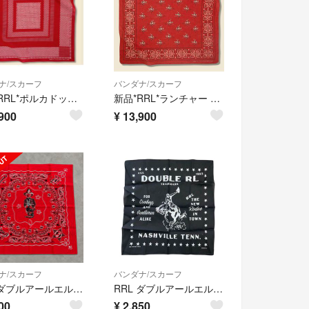
ナ/スカーフ
バンダナ/スカーフ
新品*RRL*ポルカドット コットン バンダナ*ダブルアールエル
新品*RRL*ランチャー コットン バンダナ*ダブルアールエル
900
¥
13,900
ナ/スカーフ
バンダナ/スカーフ
RRL ダブルアールエル ラルフローレン ハンカチ double RL
RRL ダブルアールエル ラルフローレン ハンカチ double RL
00
¥
2,850