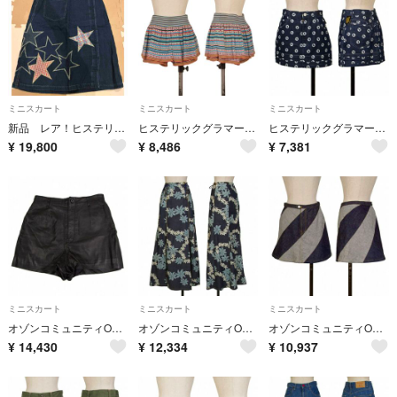
ミニスカート
ミニスカート
ミニスカート
新品 レア！ヒステリックグラマー デニムスタースカート
ヒステリックグラマーHYSTERIC GLAMOUR マルチボーダーレイヤードニットショーツ 水色他Free
ヒステリックグラマーHYSTERIC GLAMOUR ヘムプリーツプリントデニムミニスカート インディゴF
¥
19,800
¥
8,486
¥
7,381
ミニスカート
ミニスカート
ミニスカート
オゾンコミュニティOZONE COMMUNITY ラムレザーキュロット 黒S位
オゾンコミュニティOZONE COMMUNITY 抜染花柄デニムロングスカート 紺水色他S位
オゾンコミュニティOZONE COMMUNITY バイアス切替デニムミニスカート 紺グレー他S位
¥
14,430
¥
12,334
¥
10,937