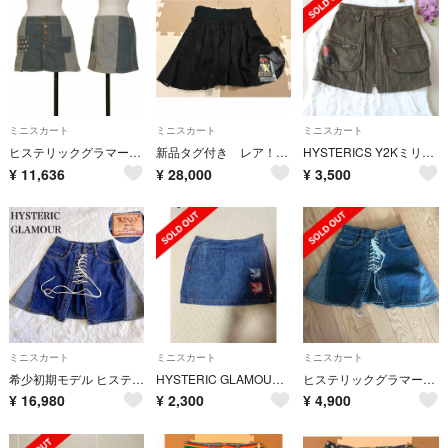
ミニスカート
ミニスカート
ミニスカート
ヒステリックグラマーHYSTERIC GLAMOUR 切替スターポケットデニムミニスカート 青水色他FREE
新品タグ付き レア！90年代 ヒステリックグラマー ファックベア スカート
HYSTERICS Y2Kミリタリーミニスカート カーキ Sサイズ
¥
11,636
¥
28,000
¥
3,500
ミニスカート
ミニスカート
ミニスカート
希少初期モデル ヒステリックグラマー パッチワーク 編み込 デニム ミニスカート
HYSTERIC GLAMOUR デニムミニスカート Mヴィンテージ
ヒステリックグラマー デニムミニスカート 編み上げ
¥
16,980
¥
2,300
¥
4,900