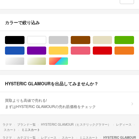
カラーで絞り込み
ブラック/黒色系
ホワイト/白色系
グレー/灰色系
ブラウン/茶色系
ベージュ系
グ
ブルー・ネイビー/青色系
パープル/紫色系
イエロー/黄色系
ピンク/桃色系
レッド/赤色系
オ
シルバー/銀色系
ゴールド/金色系
マルチカラー
HYSTERIC GLAMOURを出品してみませんか？
買取よりも高値で売れる!
まずはHYSTERIC GLAMOURの売れ筋価格をチェック
ラクマ
ブランド一覧
HYSTERIC GLAMOUR（ヒステリックグラマー）
レディース
スカート
ミニスカート
ラクマ
カテゴリ一覧
レディース
スカート
ミニスカート
HYSTERIC GLAMOUR