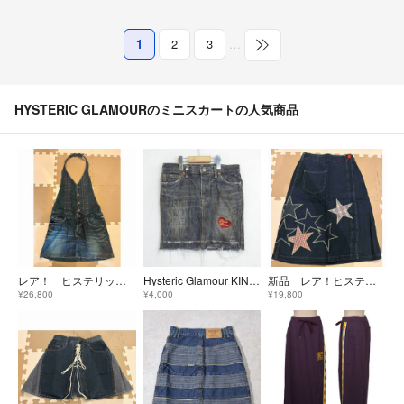
1
2
3
…
HYSTERIC GLAMOURのミニスカートの人気商品
レア！ ヒステリックグラマー ホルターネック サロペットデニムスカート
Hysteric Glamour KINKY JEANS ヒステリックグラマー デニム タイト ミニスカート カットオフ ステンシル ハート ワッペン 刺繍 archive vintage ブラック Y2K E757
新品 レア！ヒステリックグラマー デニムスタースカート
¥26,800
¥4,000
¥19,800