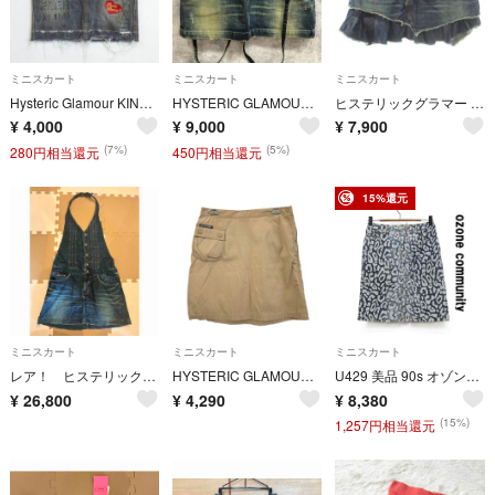
ミニスカート
ミニスカート
ミニスカート
Hysteric Glamour KINKY JEANS ヒステリックグラマー デニム タイト ミニスカート カットオフ ステンシル ハート ワッペン 刺繍 archive vintage ブラック Y2K E757
HYSTERIC GLAMOUR ヒステリックグラマー デニムスカート サスペンダー付 ダメージ加工 レディース【F1718-004】
ヒステリックグラマー デニム フリル ミニスカート フレア M 紺 ネイビー
¥
4,000
¥
9,000
¥
7,900
(7%)
(5%)
280円相当還元
450円相当還元
15%還元
ミニスカート
ミニスカート
ミニスカート
レア！ ヒステリックグラマー ホルターネック サロペットデニムスカート
HYSTERIC GLAMOUR/ヒステリックグラマー/ミニスカート/ベージュ/サイズS/レディース/FC3701
U429 美品 90s オゾンコミュニティ デニムミニスカート レオパード柄 S
¥
26,800
¥
4,290
¥
8,380
(15%)
1,257円相当還元