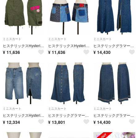
ミニスカート
ミニスカート
ミニスカート
ヒステリックスHysterics プリントワッペンミリタリースカート オリーブ他S
ヒステリックスHysterics クレイジーパターンスターデニムミニスカート 紺水色他S
ヒステリックグラマーHYSTERIC GLAMOUR KINKY JEANS リメイクデニムスカート 青他FREE
¥
11,636
¥
11,636
¥
14,430
ミニスカート
ミニスカート
ミニスカート
ヒステリックスHysterics ステッチスリットデニムスカート 水色他S
ヒステリックグラマーHYSTERIC GLAMOUR スターパッチデニムラップスカート 青他FREE
ヒステリックグラマーHYSTERIC GLAMOUR ロゴ抜染デニムラップスカート 青赤他FREE
¥
12,334
¥
13,801
¥
14,430