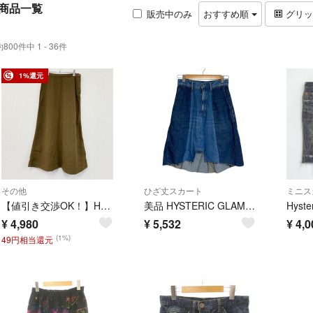
商品一覧
販売中のみ
おすすめ順
グリ
約800件中 1 - 36件
1%還元
その他
ひざ丈スカート
ミニス
【値引き交渉OK！】Hysteric Glamour ヒステリックグラマー ロングスカート 茶色 ブラウン Fサイズ 古着
美品 HYSTERIC GLAMOUR ヒステリックグラマー KINKY キンキー フレア パッチワークデニムスカート サイズ24 インディゴブルー レディース 古着 中古 USED
¥
4,980
¥
5,532
¥
4,0
(1%)
49円相当還元