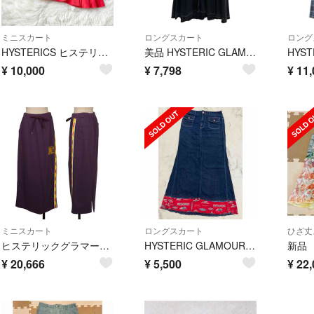
ミニスカート
ロングスカート
ロング
HYSTERICS ヒステリックグラマー ワッペン ミニスカート y2k
美品 HYSTERIC GLAMOUR ヒステリックグラマー USED加工デニム フレアスカート サイズM ブラック レディース 古着 中古 USED
¥
10,000
¥
7,798
¥
11,
ミニスカート
ロングスカート
ひざ丈
ヒステリックグラマーHYSTERIC GLAMOUR ガールプリントサイドテーピングスカート 紫黄他F
HYSTERIC GLAMOUR デニムロングスカート
¥
20,666
¥
5,500
¥
22,