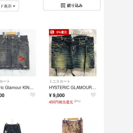
絞り込み
ッド表示
5%還元
カート
ミニスカート
Hysteric Glamour KINKY JEANS ヒステリックグラマー デニム タイト ミニスカート カットオフ ステンシル ハート ワッペン 刺繍 archive vintage ブラック Y2K E757
HYSTERIC GLAMOUR ヒステリックグラマー デニムスカート サスペンダー付 ダメージ加工 レディース【F1718-004】
00
¥
9,000
(5%)
450円相当還元