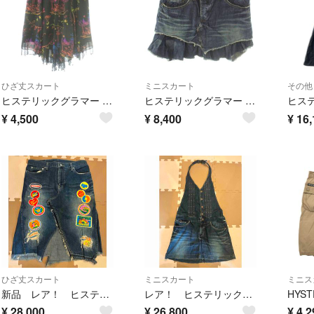
ひざ丈スカート
ミニスカート
その他
ヒステリックグラマー 総柄シアースカート フレア 膝丈 F マルチカラー 黒
ヒステリックグラマー デニム フリル ミニスカート フレア M 紺 ネイビー
¥
4,500
¥
8,400
¥
16,
ひざ丈スカート
ミニスカート
ミニス
新品 レア！ ヒステリックグラマー ワッペン付き デニムスカート
レア！ ヒステリックグラマー ホルターネック サロペットデニムスカート
¥
28,000
¥
26,800
¥
4,2