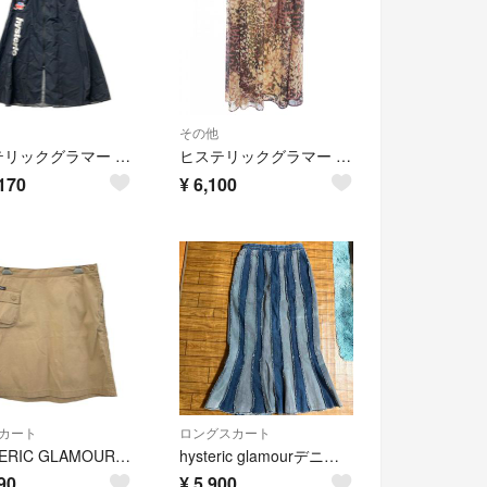
その他
ヒステリックグラマー ミモレ丈フレアスカート レディース SIZE F (M) HYSTERIC GLAMOUR
ヒステリックグラマー HYSTERIC GLAMOUR スカート
170
¥
6,100
カート
ロングスカート
HYSTERIC GLAMOUR/ヒステリックグラマー/ミニスカート/ベージュ/サイズS/レディース/FC3701
hysteric glamourデニムスカート
90
¥
5,900