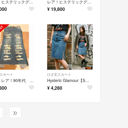
レア！ヒステリックグラマー デニムロング巻きスカート
レア！ヒステリックグラマー デニムスターロングスカート
000
¥
19,800
スカート
ひざ丈スカート
新品 レア！90年代 ヒステリックグラマー ダメージ加工デニムロングスカート
Hysteric Glamour【S】デニムスカート 青 Y2K ハイウエスト
800
¥
4,280
…