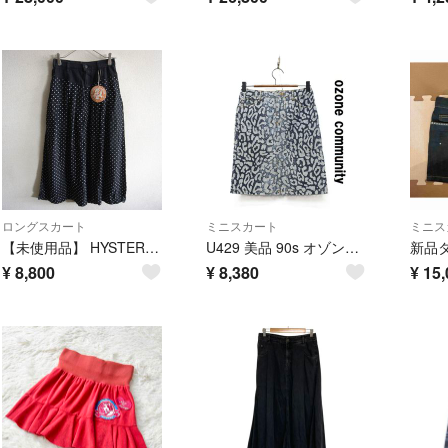
ロングスカート
ミニスカート
ミニス
【未使用品】 HYSTERIC GLAMOUR【ドット レーヨン デニム 切替 スカート】S ヒステリックグラマー Y2K 26070160
U429 美品 90s オゾンコミュニティ デニムミニスカート レオパード柄 S
¥
8,800
¥
8,380
¥
15,