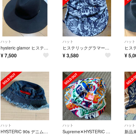
ハット
ハット
ハット
hysteric glamor ヒステリックグラマー ハット ブラック
ヒステリックグラマーの帽子
¥
7,500
¥
3,580
¥
5,0
ハット
ハット
ハット
HYSTERIC 90s デニムハット
Supreme✕HYSTERIC GLAMOUR バケットハット 半タグ付き