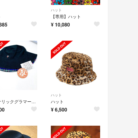
ハット
ト
【専用】ハット
385
¥
10,080
ハット
ヒステリックグラマー ハット 帽子 hysteric r019
ハット
00
¥
6,500