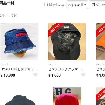
商品一覧
販売中のみ
おすすめ順
グリ
2件中 1 - 36件
ハット
ハット
ハット
HYSTERIC ヒステリックグラマー デニムバケットハット 希少 当時物
ヒステリックグラマー hysteric glamour
¥
13,800
¥
1,000
¥
1,0