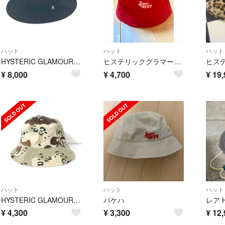
ハット
ハット
ハット
HYSTERIC GLAMOUR ヒステリックグラマー ハット FREE ファッキンベアー/ウール ブラック ユニセックス / 240001196547
ヒステリックグラマー赤 ハット
¥
8,000
¥
4,700
¥
19,
ハット
ハット
ハット
HYSTERIC GLAMOUR(ヒステリックグラマー) ハット M美品 - 02222QH03 カーキ×ダークブラウン×マルチ コットン
バケハ
¥
4,300
¥
3,300
¥
12,