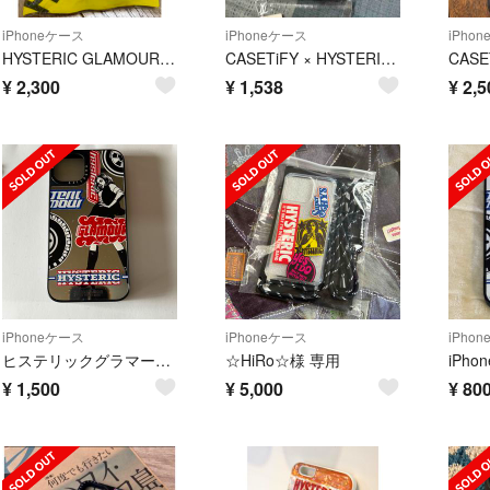
iPhoneケース
iPhoneケース
iPho
HYSTERIC GLAMOUR 三つ折りウォレット付きiPhoneカバー
CASETiFY × HYSTERIC GLAMOUR ケース／ケースティファイ
¥
2,300
¥
1,538
¥
2,5
iPhoneケース
iPhoneケース
iPho
ヒステリックグラマー ケースティファイ スマホケース iPhone14
☆HiRo☆様 専用
¥
1,500
¥
5,000
¥
80