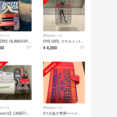
neケース
iPhoneケース
HYSTERIC GLAMOUR iPhoneケース iPhone12po用
HYS GIRL スケルトンiPhoneカバー
00
¥
4,200
neケース
iPhoneケース
【iPhone12】CASETiFY ヒステリックグラマースマホケース【中古】
3/1火迄の専用ページ 購入不可