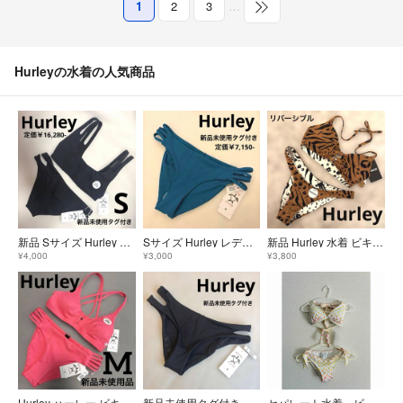
1
2
3
…
Hurleyの水着の人気商品
新品 Sサイズ Hurley ビキニ 上のみ 水着 ブラック シンプル トップス
Sサイズ Hurley レディース ビキニ ボトムス ショーツ ミスティブルー
新品 Hurley 水着 ビキニ上下セット レオパード柄 リバーシブル ブラウン
¥4,000
¥3,000
¥3,800
Hurley ハーレー ビキニ 上下セット ピンク 水着 新品未使用タグ付き
新品未使用タグ付き Hurley レディース ビキニ ボトムス ショーツ 黒
セパレート水着 ビキニ ハーレー