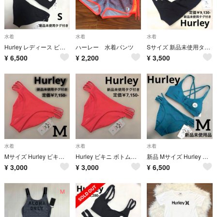
水着
水着
水着
Hurley レディース ビキニ 上下セット Sサイズ 黒 新品未使用タグ付き
ハーレー 水着パンツ
Sサイズ 新品未使用タグ付き Hurley レディース ビキニ トップス 黒
¥
6,500
¥
2,200
¥
3,500
水着
水着
水着
Mサイズ Hurley ビキニ ボトムス ショーツ ピンク 新品未使用タグ付き
Hurley ビキニ ボトムス ショーツ ピンク 新品未使用タグ付き
新品 Mサイズ Hurley ビキニ 上下セット ブルー 定価￥16,280-
¥
3,000
¥
3,000
¥
6,500