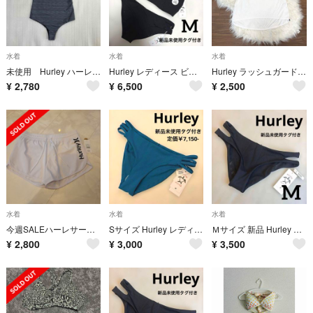
水着
水着
水着
未使用 Hurley ハーレー ワンピース水着 M
Hurley レディース ビキニ 上下セット Mサイズ 黒 新品未使用タグ付き
Hurley ラッシュガード Tシャツ ホワイト Mサイズ
¥
2,780
¥
6,500
¥
2,500
水着
水着
水着
今週SALEハーレサーフパンツ未使用★新品
Sサイズ Hurley レディース ビキニ ボトムス ショーツ ミスティブルー
Ｍサイズ 新品 Hurley レディース ビキニ ボトムス ショーツ 黒
¥
2,800
¥
3,000
¥
3,500