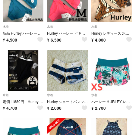
水着
水着
水着
新品 Hurley ハーレー ビキニ 上下 ブルー 水着 定価￥16,280-
Hurley ハーレー ビキニ 上下セット ピンク 水着 新品未使用タグ付き
Hurley レディース 水着 ビキニ アニマル柄 ブラウン ゼブラ 新品未使用
¥
4,500
¥
6,500
¥
4,800
水着
水着
水着
定価11880円 Hurley 黒 ハーレー 水着 ワンピース レディース S
Hurley ショートパンツ ボーダー柄 サイズ1（B16）
ハーレー HURLEY レディース水着 ショートパンツ ボードショーツXSサイズ
¥
4,700
¥
2,000
¥
2,700