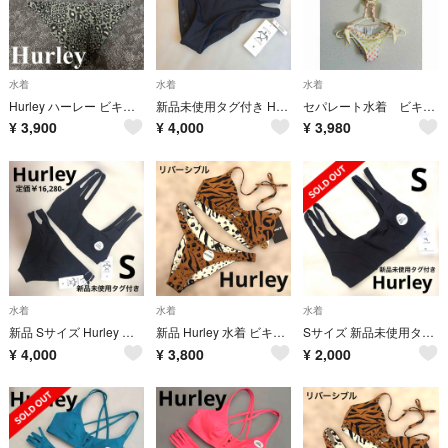
水着
水着
水着
Hurley ハーレー ビキニ レオパード 水着 スイムウェア S グレー
新品未使用タグ付き Hurley レディース ビキニ ボトムス ショーツ 黒
セパレート水着 ビキニ ハーレー
¥
3,900
¥
4,000
¥
3,980
水着
水着
水着
新品 Sサイズ Hurley ビキニ 上のみ 水着 ブラック シンプル トップス
新品 Hurley 水着 ビキニ上下セット レオパード柄 リバーシブル ブラウン
Sサイズ 新品未使用タグ付き Hurley レディース ビキニ トップス 黒
¥
4,000
¥
3,800
¥
2,000