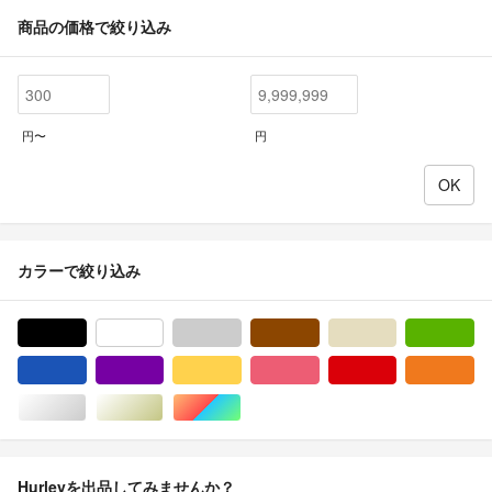
商品の価格で絞り込み
円〜
円
カラーで絞り込み
ブラック/黒色系
ホワイト/白色系
グレー/灰色系
ブラウン/茶色系
ベージュ系
グ
ブルー・ネイビー/青色系
パープル/紫色系
イエロー/黄色系
ピンク/桃色系
レッド/赤色系
オ
シルバー/銀色系
ゴールド/金色系
マルチカラー
Hurleyを出品してみませんか？