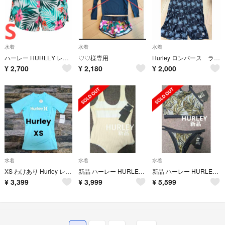
水着
水着
水着
ハーレー HURLEY レディース 水着 ショートパンツ ボードショーツSサイズ
♡♡様専用
Hurley ロンパース ラッシュガード
¥
2,700
¥
2,180
¥
2,000
水着
水着
水着
XS わけあり Hurley レディース ラッシュガード ティファニーブルー
新品 ハーレー HURLEY ワンピース 水着
新品 ハーレー HURLEY 水着 ビキニ
¥
3,399
¥
3,999
¥
5,599