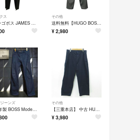
クス
その他
ヒューゴボス JAMES BROWN パンツ スラックス ウール 46 M 黒
送料無料【HUGO BOSS】撥水ウインドブレーカーパンツ 鱗柄
00
¥
2,980
/ジーンズ
その他
2022年製 BOSS Modern Archive Candiani Denim ヒューゴボス Y2K ローライズ ストレッチ
【三重本店】 中古 HUGO BOSS | ヒューゴボス コットンパンツ ネイビー サイズ：46 【107】
800
¥
3,980