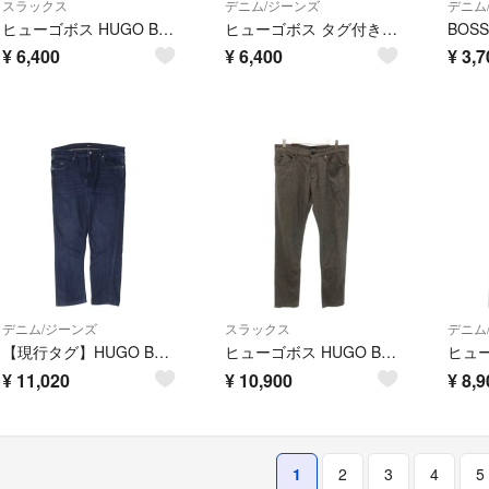
スラックス
デニム/ジーンズ
デニム
ヒューゴボス HUGO BOSS スラックス パンツ 46 テーパード
ヒューゴボス タグ付き デニムパンツ ジーンズ W31 L34
¥
6,400
¥
6,400
¥
3,7
デニム/ジーンズ
スラックス
デニム
【現行タグ】HUGO BOSS ヒューゴボス パンツ インディゴ サイズ:34/34 カシミアタッチ スリム ストレッチ デニムパンツ イタリア製 ブランド ジーンズ ジーンズ【メンズ】【中古】
ヒューゴボス HUGO BOSS 美品 パンツ ストレッチ 34/32 グレー
¥
11,020
¥
10,900
¥
8,9
1
2
3
4
5