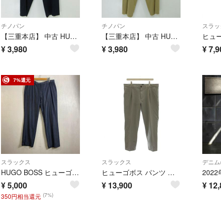
チノパン
チノパン
スラッ
【三重本店】 中古 HUGO BOSS | ヒューゴボス BOSS チノパンツ ネイビー サイズ：46 【107】
【三重本店】 中古 HUGO BOSS | ヒューゴボス BOSS チノパンツ ベージュ サイズ：44 【107】
¥
3,980
¥
3,980
¥
7,9
7%還元
スラックス
スラックス
デニム
HUGO BOSS ヒューゴボス スラックス 2タック パンツ ピンストライプ 総柄 古着 ネイビー系 E349
ヒューゴボス パンツ スラックス FR 52 グレー プリーツ 無地 /LP
¥
5,000
¥
13,900
¥
12,
(7%)
350円相当還元