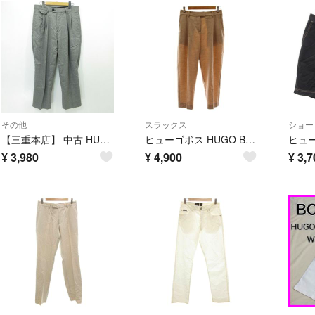
その他
スラックス
ショー
【三重本店】 中古 HUGO BOSS | ヒューゴボス 千鳥格子柄 パンツ グレー サイズ：46 【107】
ヒューゴボス HUGO BOSS スラックス パンツ ウール 34A ベージュ
¥
3,980
¥
4,900
¥
3,7