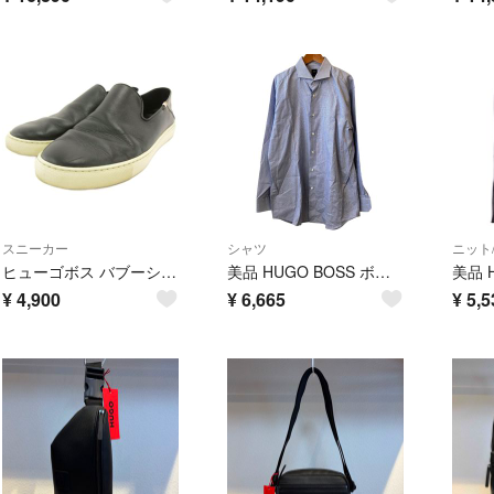
スニーカー
シャツ
ニット
ヒューゴボス バブーシュ キックバックシューズ スリッポン レザー 40
美品 HUGO BOSS ボスヒューゴボス Tailored T-SAM ホリゾンタルカラー 格子柄 長袖 シャツ 43 ブルー ホワイト メンズ 古着 中古 USED
¥
4,900
¥
6,665
¥
5,5