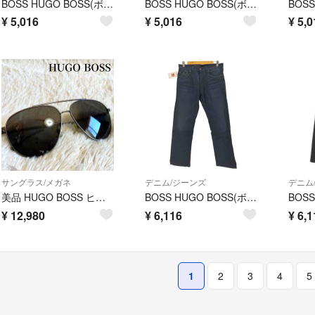
BOSS HUGO BOSS(ボスヒューゴボス) メンズ パンツ スラックス
BOSS HUGO BOSS(ボスヒューゴボス) メンズ パンツ スラックス
¥
5,016
¥
5,016
¥
5,0
サングラス/メガネ
デニム/ジーンズ
デニム
美品 HUGO BOSS ヒューゴボス メタルフレーム フルリム ティアドロップ
BOSS HUGO BOSS(ボスヒューゴボス) ストレッチデニムパンツ メンズ
¥
12,980
¥
6,116
¥
6,1
1
2
3
4
5