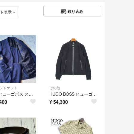
絞り込み
ッド表示
ジャケット
その他
美品 ヒューゴボス スーツ セットアップ 48 L ネイビー ストライプ
HUGO BOSS ヒューゴボス ブルゾン（その他） XL 紺 【古着】【中古】【送料無料】
400
¥
54,300