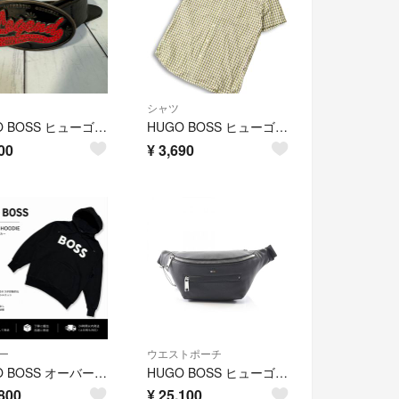
シャツ
HUGO BOSS ヒューゴボス レザーベルト バックル金具 ビンテージ
HUGO BOSS ヒューゴボス 春夏 REGULAR FIT★ 半袖 チェック シャツ Sz.M メンズ
00
¥
3,690
ー
ウエストポーチ
HUGO BOSS オーバーサイズ パーカー 黒 S L相当 綿100% メンズ
HUGO BOSS ヒューゴボス ウエストバッグ ボディバッグ Ray Beltbag
800
¥
25,100