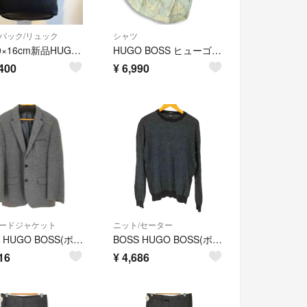
パック/リュック
シャツ
42×30×16cm新品HUGO BOSSヒューゴボスジップバックパックラバーロゴパッチフェイクレザーリュックサック正規品
HUGO BOSS ヒューゴボス 春夏 花柄×ストライプ★ 半袖 レーヨン スリム ストライプ 総柄 アロハ シャツ Sz.S メンズ
400
¥
6,990
ードジャケット
ニット/セーター
BOSS HUGO BOSS(ボスヒューゴボス) ストレッチテーラードジャケット
BOSS HUGO BOSS(ボスヒューゴボス) メンズ トップス
16
¥
4,686