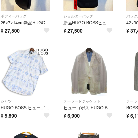
ボディーバッグ
ショルダーバッグ
バッグ
25×7×14cm新品HUGO BOSSヒューゴボスグレイン ベルトバッグロゴパッチフェイクレザーボディバッグウエストポーチ正規品
新品HUGO BOSSヒューゴボスグレインショルダーバッグラバーロゴパッチフェイクレザー正規品
¥
27,500
¥
27,500
¥
37,
シャツ
テーラードジャケット
テーラ
HUGO BOSS ヒューゴボス 春夏★ 半袖 タイダイ 総柄 シャツ Sz.S メンズ
ヒューゴボス HUGO BOSS テーラードジャケット ブレザー 白 48
¥
5,890
¥
6,900
¥
6,1