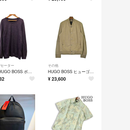
/セーター
その他
美品 HUGO BOSS ボスヒューゴボス 長袖 ハイゲージ メランジニットセーター XL パープル メンズ 古着 中古 USED
HUGO BOSS ヒューゴボス ブルゾン XXL ベージュ 【古着】【中古】【送料無料】
32
¥
23,600