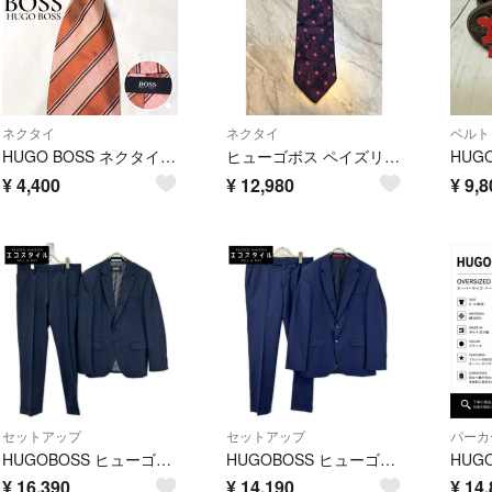
ネクタイ
ネクタイ
ベルト
HUGO BOSS ネクタイ イタリア製 ピンク×ブラウンストライプ 絹100%
ヒューゴボス ペイズリー 花柄 シルク 100% ネクタイ パープル イタリア製
¥
4,400
¥
12,980
¥
9,8
セットアップ
セットアップ
パーカ
HUGOBOSS ヒューゴボス 10237570 ネイビー グレンチェック スーツセットアップ
HUGOBOSS ヒューゴボス 10198644 ネイビー スーツセットアップ
¥
16,390
¥
14,190
¥
14,