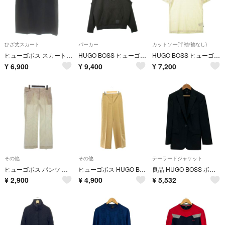
ひざ丈スカート
パーカー
カットソー(半袖/袖なし)
ヒューゴボス スカート ウール I42 黒 ブラック ひざ丈 スリット 無地
HUGO BOSS ヒューゴボス パーカー XS 黒 【古着】【中古】【送料無料】
HUGO BOSS ヒューゴボス Tシャツ・カットソー S ベージュ 【古着】【中古】【送料無料】
¥
6,900
¥
9,400
¥
7,200
その他
その他
テーラードジャケット
ヒューゴボス パンツ スラックス センタープレス ストライプ 40 アイボリー
ヒューゴボス HUGO BOSS チノワイドパンツ ストレート IT 34A
良品 HUGO BOSS ボスヒューゴボス ウール テーラードジャケット 総裏地 44 ブラック レディース 古着 中古 USED
¥
2,900
¥
4,900
¥
5,532