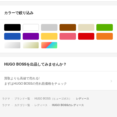
カラーで絞り込み
ブラック/黒色系
ホワイト/白色系
グレー/灰色系
ブラウン/茶色系
ベージュ系
グ
ブルー・ネイビー/青色系
パープル/紫色系
イエロー/黄色系
ピンク/桃色系
レッド/赤色系
オ
シルバー/銀色系
ゴールド/金色系
マルチカラー
HUGO BOSSを出品してみませんか？
買取よりも高値で売れる!
まずはHUGO BOSSの売れ筋価格をチェック
ラクマ
ブランド一覧
HUGO BOSS（ヒューゴボス）
レディース
ラクマ
カテゴリ一覧
レディース
HUGO BOSSのレディース