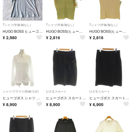
Tシャツ(半袖/袖なし)
Tシャツ(半袖/袖なし)
Tシャツ(半袖/袖なし)
HUGO BOSS ヒューゴボス メタルプレート 大きいサイズ Tシャツ XL
HUGO BOSS(ヒューゴボス) レディース トップス Tシャツ・カットソー
HUGO BOSS(ヒューゴボス) フロント タック シルク S/S カットソー
¥
2,980
¥
2,816
¥
2,816
シャツ/ブラウス(長袖/七分)
ひざ丈スカート
ひざ丈スカート
ヒューゴボス シャツ ブラウス I40 白 ホワイト 無地 レギュラーカラー
ヒューゴボス スカート I38 黒 ブラック ひざ丈 リボン スリット
ヒューゴボス スカート ウール I38 黒 ブラック ひざ丈 無地
¥
8,900
¥
8,900
¥
6,900