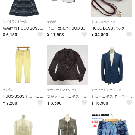
ひざ丈ワンピース
その他
ショルダーバッグ
新品同様 HUGO BOSS ヒューゴボス 五分袖 ニット ワンピース フレアスカート ハーフ 膝丈 ラウンドネック カットソー S ブラック レディース 古着 中古 USED
ヒューゴボスHUGO BOSS フロントグラデーションデザイン度入り眼鏡 ブロンズピンク49 17 130
HUGO BOSS バック
¥
6,150
¥
11,903
¥
34,800
その他
テーラードジャケット
テーラードジャケット
HUGO BOSS ヒューゴボス パンツ（その他） S 黄 【古着】【中古】【送料無料】
美品✨️ヒューゴボス テーラードジャケット ダークブラウン カジュアル ビジネス
ヒューゴボス テーラードジャケット ブレザー ウール シングル 総裏地 40 紺
¥
7,200
¥
3,500
¥
16,900