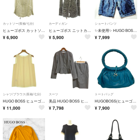
カットソー(長袖/七分)
カーディガン
ショートパンツ
ヒューゴボス カットソー 32 アイボリー バンドカラー 長袖
ヒューゴボス ニットカーディガン 長袖 総柄 リブ編み S 黒 ブラック グレー
✨️未使用✨️ HUGO BOSS ヒューゴボス ショートパンツ メンズ 46
¥
6,900
¥
5,900
¥
7,999
シャツ/ブラウス(長袖/七分)
スーツ
トートバッグ
HUGO BOSS ヒューゴボス ブラウス XS 白 【古着】【中古】【送料無料】
美品 HUGO BOSS ヒューゴボス チェック柄 ノーカラージャケット スカート サイズ38/36 グレー レディース 古着 中古 USED
HUGOBOSS(ヒューゴボス) トートバッグ - ブルーグリーン レザー
¥
11,000
¥
7,798
¥
7,900