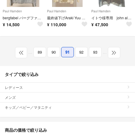
Paul Harnden
Paul Harnden
Paul Harnden
bergfabel バーグファベル オープンカラーシャツ
最終値下げAraki Yuu セットアップ
イトウ様専用 john alexander skeltonシャツ
¥
14,500
¥
110,000
¥
47,500
…
89
90
91
92
93
…
タイプで絞り込み
レディース
メンズ
キッズ／ベビー／マタニティ
商品の価格で絞り込み