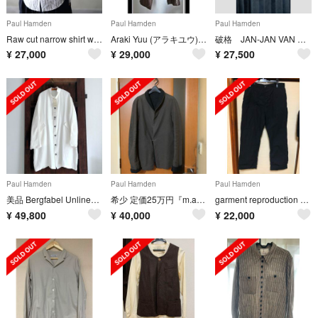
Paul Harnden
Paul Harnden
Paul Harnden
Raw cut narrow shirt white✖️gray stripe
Araki Yuu (アラキユウ)ワイドパンツ
破格 JAN-JAN VAN ESSCHE 羽織ジャケット
¥
27,000
¥
29,000
¥
27,500
Paul Harnden
Paul Harnden
Paul Harnden
美品 Bergfabel Unlined Oversize coat White
希少 定価25万円『m.a＋』ショールカラーウールジャケット エムエークロス
garment reproduction of workers パンツ
¥
49,800
¥
40,000
¥
22,000