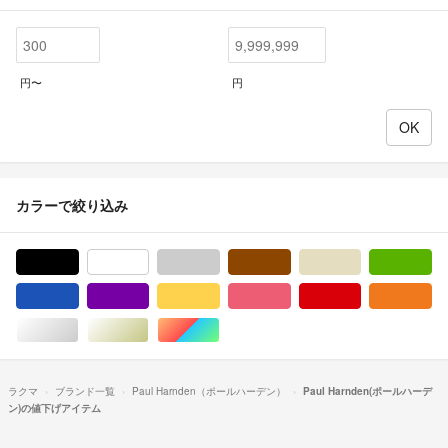
円〜
円
カラーで絞り込み
ブラック/黒色系
ホワイト/白色系
グレー/灰色系
ブラウン/茶色系
ベージュ系
グ
ブルー・ネイビー/青色系
パープル/紫色系
イエロー/黄色系
ピンク/桃色系
レッド/赤色系
オ
シルバー/銀色系
ゴールド/金色系
マルチカラー
ラクマ
ブランド一覧
Paul Harnden（ポールハーデン）
Paul Harnden(ポールハーデ
ン)の値下げアイテム