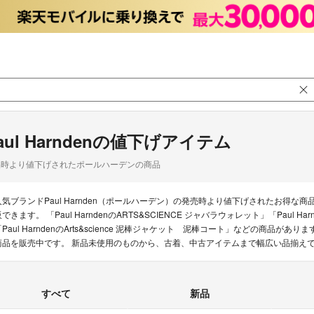
aul Harndenの値下げアイテム
品時より値下げされたポールハーデンの商品
人気ブランドPaul Harnden（ポールハーデン）の発売時より値下げされたお得
できます。 「Paul HarndenのARTS&SCIENCE ジャバラウォレット」「Paul Harnd
「Paul HarndenのArts&science 泥棒ジャケット 泥棒コート」などの商品がありま
商品を販売中です。 新品未使用のものから、古着、中古アイテムまで幅広い品揃え
すべて
新品