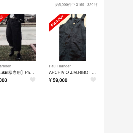
約5,000件中 3169 - 3204件
arnden
Paul Harnden
【Mitsukin様専用】Paul Harnden Belt Jean
ARCHIVIO J.M.RIBOT オーバーオール
000
¥
59,000