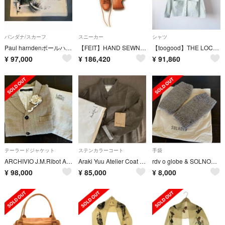
バンダナ/スカーフ
スニーカー
シャツ
Paul harndenポールハーデン スカーフ ジャーナルスタンダードラックス
【FEIT】HAND SEWN LOW RUBBER TAN
【toogood】THE LOCKSMITH SHIRT
¥
97,000
¥
186,420
¥
91,860
テーラードジャケット
ステンカラーコート
手袋
ARCHIVIO J.M.Ribot Antique Hemp Jacket
Araki Yuu Atelier Coat アラキユウ
rdv o globe & SOLNORD アームウォーマー
¥
98,000
¥
85,000
¥
8,000