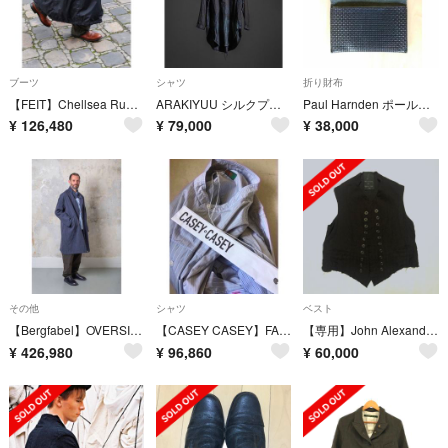
ブーツ
シャツ
折り財布
【FEIT】Chellsea Rubber
ARAKIYUU シルクプルオーバーシャツ
Paul Harnden ポールハーデン ウォレット 財布 コイン ケース
¥
126,480
¥
79,000
¥
38,000
その他
シャツ
ベスト
【Bergfabel】OVERSIZE COAT CASHMER
【CASEY CASEY】FABIANO PATCH SHIRT SKY
【専用】John Alexander Skelton waistcoat CⅤⅠ
¥
426,980
¥
96,860
¥
60,000