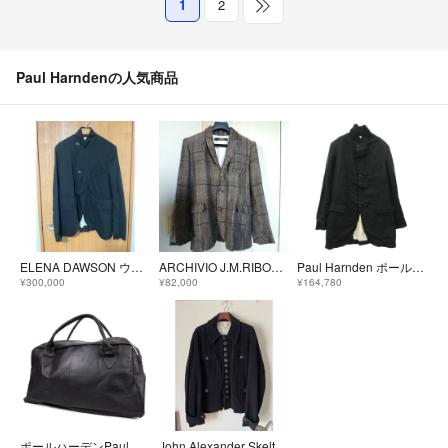
1
2
Paul Harndenの人気商品
ELENA DAWSON ウール ジャケット S
ARCHIVIO J.M.RIBOT 手織りジャケット 美品
Paul Harnden ポールハーデン Mens Long Blazer ウールリネン メンズロングブレザー ジャケット グレー系 L【中古】
¥300,000
¥82,000
¥164,780
ポールハーデンPaul Harnden Big Sports レザーバッグ 黒
John Alexander Skelton 20AW ハンティングジャケット