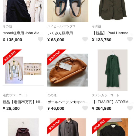
その他
ハイヒール/パンプス
その他
moooi様専用 John Alexander Skelton CⅨ
いくみん様専用
【新品】 Paul Harnden / ポールハーデン | 2019AW | Luxe 取扱 / W Blazer ウールリネン ブレザー ジャケット | L | グレー | レディース
¥
135,000
¥
63,000
¥
133,760
毛皮/ファーコート
その他
ステンカラーコート
新品【定価29万円】NIGEL PRESTON LAMB FUR JACKET
ポールハーデン★spanner bag
【LEMAIRE】STORM FLAP COAT S
¥
26,500
¥
46,000
¥
264,980