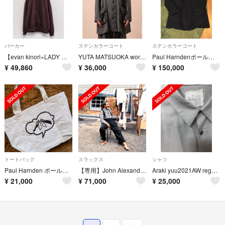
パーカー
ステンカラーコート
ステンカラーコート
【evan kinori×LADY WHITE】Hooded Sweat 40
YUTA MATSUOKA work shirt jacket
Paul HarndenポールハーデンマックコートXL
¥
49,860
¥
36,000
¥
150,000
トートバッグ
スラックス
シャツ
Paul Harnden ポールハーデン トートバッグ
【専用】John Alexander Skelton 21ss 新品未使用
Araki yuu2021AW regular shirt
¥
21,000
¥
71,000
¥
25,000