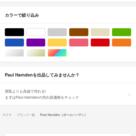
カラーで絞り込み
ブラック/黒色系
ホワイト/白色系
グレー/灰色系
ブラウン/茶色系
ベージュ系
グ
ブルー・ネイビー/青色系
パープル/紫色系
イエロー/黄色系
ピンク/桃色系
レッド/赤色系
オ
シルバー/銀色系
ゴールド/金色系
マルチカラー
Paul Harndenを出品してみませんか？
買取よりも高値で売れる!
まずはPaul Harndenの売れ筋価格をチェック
ラクマ
ブランド一覧
Paul Harnden（ポールハーデン）