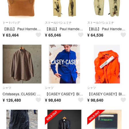
トートバッグ
ストール/パシュミナ
ストール/パシュミナ
【新品】 Paul Harnden / ポールハーデン | Big Chunky bag / レザー ビッグ チャンキーバッグ | Tan | メンズ
【新品】 Paul Harnden / ポールハーデン | Scarf / スカーフ / 2017－2018 No.11/16 | mide | Militaine
【新品】 Paul Harnden / ポールハーデン | Wide Scarf / silk 100％ シルク ワイド スカーフ | Print Silk
¥
63,464
¥
65,046
¥
64,536
シャツ
シャツ
シャツ
Cristaseya. CLASSIC COLLAR SHIRT-Check
【CASEY CASEY】Big Raccourcie Shirt blue
【CASEY CASEY】BIG RACCOURCIE SHIRT ORANGE
¥
126,480
¥
98,640
¥
98,640