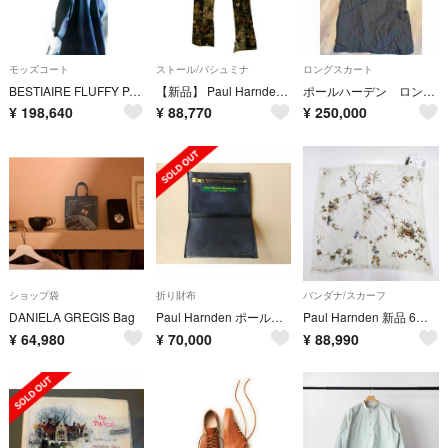
モッズコート
ストール/パシュミナ
ロングスカート
BESTIAIRE FLUFFY PARKA 24AW
【新品】 Paul Harnden / ポールハーデン | Turban Dogs Printwool / ドッグ ターバン ストール | マルチカラー
ポールハーデン ロング胸当て付きラップスカートタグ付きsize2
¥
198,640
¥
88,770
¥
250,000
ショップ袋
折り財布
バンダナ/スカーフ
DANIELA GREGIS Bag
Paul Harnden ポールハーデン ウォレット 財布 カード ケース
Paul Harnden 新品 6点限定 Square Scarf シルクストール 定価150700円 スカーフ 24SS キナリ レディース ポールハーデン【中古】4-0831G♪
¥
64,980
¥
70,000
¥
88,990