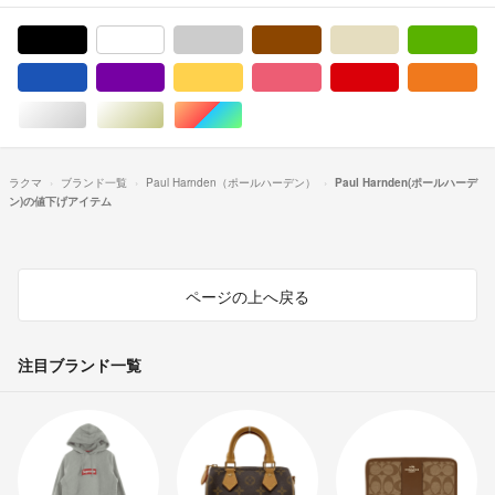
ブラック/黒色系
ホワイト/白色系
グレー/灰色系
ブラウン/茶色系
ベージュ系
グ
ブルー・ネイビー/青色系
パープル/紫色系
イエロー/黄色系
ピンク/桃色系
レッド/赤色系
オ
シルバー/銀色系
ゴールド/金色系
マルチカラー
ラクマ
ブランド一覧
Paul Harnden（ポールハーデン）
Paul Harnden(ポールハーデ
ン)の値下げアイテム
ページの上へ戻る
注目ブランド一覧