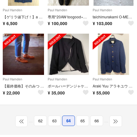
Paul Harnden
Paul Harnden
Paul Harnden
【ゲリラ値下げ！】a vontade コート マックコート 美品
専用*20AW toogood×PHAETONスカートアーツ&サイエンス取扱
taichimurakami O-MEGANE BH-TI
¥
6,500
¥
100,000
¥
103,000
Paul Harnden
Paul Harnden
Paul Harnden
【最終価格】そのみつ sonomitsu レースアップブーツ オーダー品 希少
ポールハーデンジャケット
Araki Yuu アラキユウ 4B Jerkin Jacket サイズ1
¥
22,000
¥
35,000
¥
55,000
…
62
63
64
65
66
…