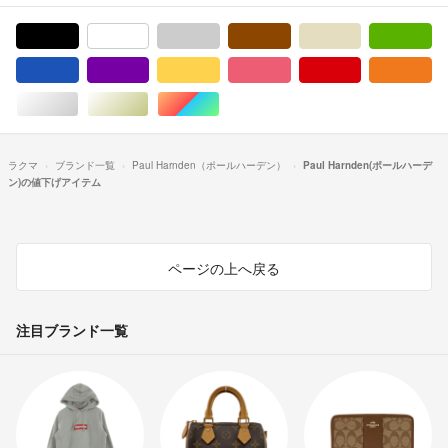
ブラック/黒色系
ホワイト/白色系
グレー/灰色系
ブラウン/茶色系
ベージュ系
グ
ブルー・ネイビー/青色系
パープル/紫色系
イエロー/黄色系
ピンク/桃色系
レッド/赤色系
オ
シルバー/銀色系
ゴールド/金色系
マルチカラー
ラクマ
ブランド一覧
Paul Harnden（ポールハーデン）
Paul Harnden(ポールハーデ
ン)の値下げアイテム
ページの上へ戻る
注目ブランド一覧