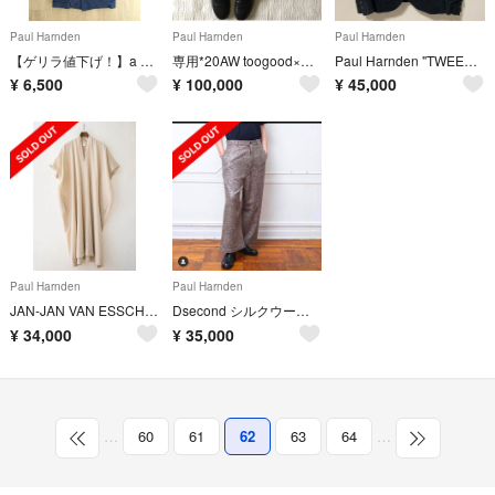
Paul Harnden
Paul Harnden
Paul Harnden
【ゲリラ値下げ！】a vontade コート マックコート 美品
専用*20AW toogood×PHAETONスカートアーツ&サイエンス取扱
Paul Harnden "TWEED Norfolk Jacket"
¥
6,500
¥
100,000
¥
45,000
Paul Harnden
Paul Harnden
JAN-JAN VAN ESSCHE "TUNIC#28"
Dsecond シルクウールブレンドパンツ
¥
34,000
¥
35,000
…
60
61
62
63
64
…