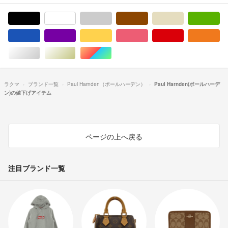
ブラック/黒色系
ホワイト/白色系
グレー/灰色系
ブラウン/茶色系
ベージュ系
グ
ブルー・ネイビー/青色系
パープル/紫色系
イエロー/黄色系
ピンク/桃色系
レッド/赤色系
オ
シルバー/銀色系
ゴールド/金色系
マルチカラー
ラクマ
ブランド一覧
Paul Harnden（ポールハーデン）
Paul Harnden(ポールハーデ
ン)の値下げアイテム
ページの上へ戻る
注目ブランド一覧