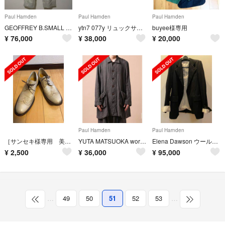
Paul Harnden
Paul Harnden
Paul Harnden
GEOFFREY B.SMALL "SUSPENDER Pants" Beige
ytn7 077y リュックサック レザーバックパック
buyee様専用
¥
76,000
¥
38,000
¥
20,000
Paul Harnden
Paul Harnden
［サンセキ様専用 美品］Paulmay ウイングチップ ベージュ 26.5cm
YUTA MATSUOKA work shirt jacket
Elena Dawson ウール スーツ地ジャケット
¥
2,500
¥
36,000
¥
95,000
…
49
50
51
52
53
…