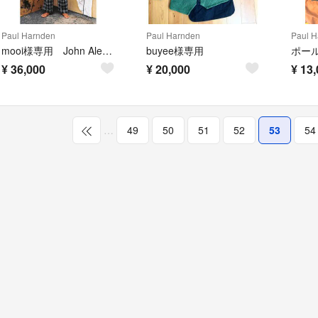
Paul Harnden
Paul Harnden
Paul H
mooi様専用 John Alexander Skelton SS21
buyee様専用
¥
36,000
¥
20,000
¥
13,
…
49
50
51
52
53
54