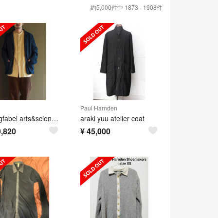
約5,000件中 1873 - 1908件
Paul Harnden
【bergfabel arts&science別注】Walking Jacket
araki yuu atelier coat
,820
¥
45,000