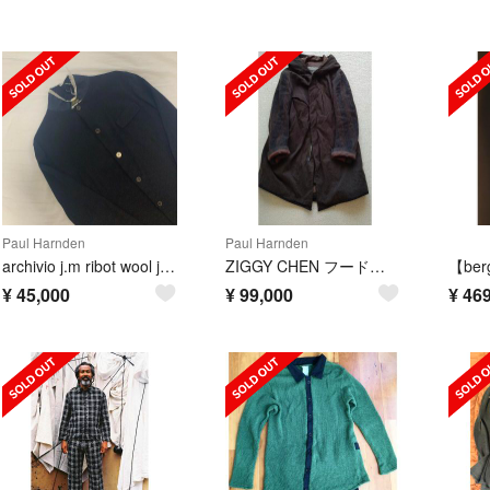
Paul Harnden
Paul Harnden
archivio j.m ribot wool jacket
ZIGGY CHEN フードコート
¥
45,000
¥
99,000
¥
469