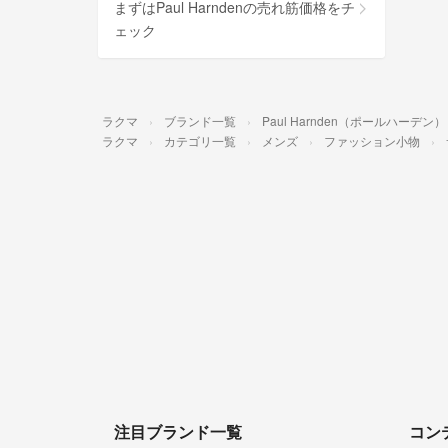
まずはPaul Harndenの売れ筋価格をチ
ェック
ラクマ
ブランド一覧
Paul Harnden（ポールハーデン）
ラクマ
カテゴリ一覧
メンズ
ファッション小物
注目ブランド一覧
コン