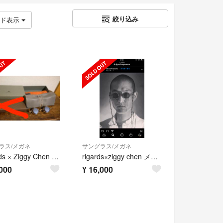
絞り込み
ッド表示
ラス/メガネ
サングラス/メガネ
Rigards × Ziggy Chen サングラス メガネ 箱付き
rigards×ziggy chen メガネチェーン
000
¥
16,000