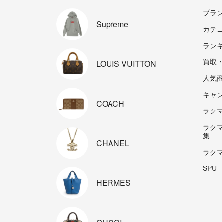
ブラ
Supreme
カテ
ラン
買取
LOUIS
VUITTON
人気
キャ
COACH
ラクマp
ラク
集
CHANEL
ラク
SPU
HERMES