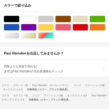
カラーで絞り込み
ブラック/黒色系
ホワイト/白色系
グレー/灰色系
ブラウン/茶色系
ベージュ系
グ
ブルー・ネイビー/青色系
パープル/紫色系
イエロー/黄色系
ピンク/桃色系
レッド/赤色系
オ
シルバー/銀色系
ゴールド/金色系
マルチカラー
Paul Harndenを出品してみませんか？
買取よりも高値で売れる!
まずはPaul Harndenの売れ筋価格をチェック
ラクマ
ブランド一覧
Paul Harnden（ポールハーデン）
メンズ
ファッション小物
サングラス/メガネ
対象商品（カラー：ブラック/黒色系）
ラクマ
カテゴリ一覧
メンズ
ファッション小物
サングラス/メガネ
Paul Harnden
のサングラス/メガネ
対象商品（カラー：ブラック/黒色系）