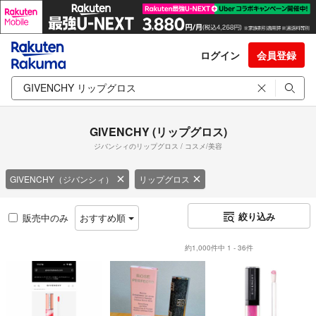
ログイン
会員登録
GIVENCHY (リップグロス)
ジバンシィのリップグロス / コスメ/美容
GIVENCHY（ジバンシィ）
リップグロス
絞り込み
販売中のみ
おすすめ順
約1,000件中 1 - 36件