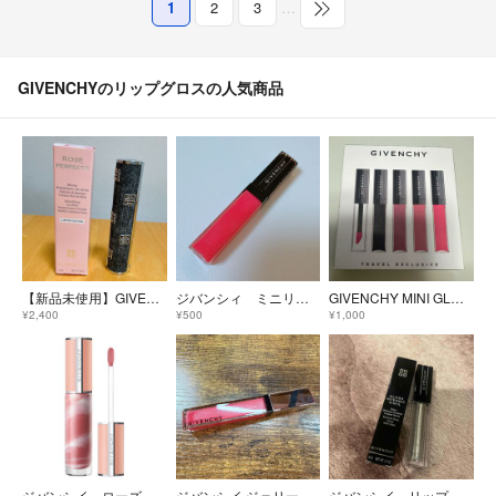
1
2
3
…
GIVENCHYのリップグロスの人気商品
【新品未使用】GIVENCHY ROSE PERFECTO102限定リップバーム
ジバンシィ ミニリップグロス
GIVENCHY MINI GLOSS
¥2,400
¥500
¥1,000
ジバンシイ ローズ・パーフェクト・リキッド No.210 ピンク・ヌード
ジバンシイ ジェリー・アンテルディ No.24 スパークリング・コーラル
ジバンシイ リップグロス