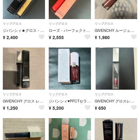
リップグロス
リップグロス
リップグロス
ジバンシィ★グロス・アンテルディ No.21 ゴールデン・ブレイズ GIVENCHY
ローズ・パーフェクト・リキッド(リップバーム) No.23 ソーラーピンク GIVENCHY
GIVENCHY ルージュ・アンテルディ・クリーム ベルベット09
¥
2,400
¥
2,555
¥
1,980
リップグロス
リップグロス
リップグロス
GIVENCHY グロス レヴェラトゥール ノワール
ジバンシィ♥︎PFCTセラムリップオイル 10 ガーネットベリー♥︎
GIVENCHY グロスレヴェラトゥール パーフェクトピンク
¥
1,250
¥
5,200
¥
650