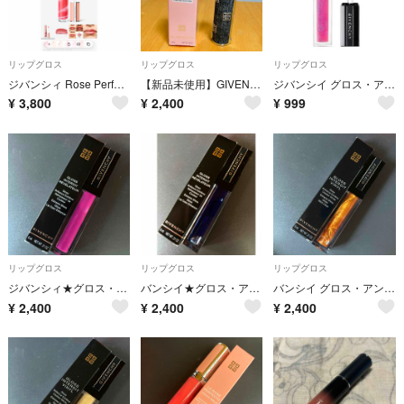
リップグロス
リップグロス
リップグロス
ジバンシィ Rose Perfecto リキッドリップバーム 6ml 220 feeling pink
【新品未使用】GIVENCHY ROSE PERFECTO102限定リップバーム
ジバンシイ グロス・アンテルディ / No.03エレクトリックレ ヴェラトゥール
¥
3,800
¥
2,400
¥
999
リップグロス
リップグロス
リップグロス
ジバンシィ★グロス・アンテルディ / No.25 パープル・アディクション GIVENCHY
バンシイ★グロス・アンテルディ / No.26 マグネティック・ブルー GIVENCHY
バンシイ グロス・アンテルディ / No.23 フィアレス・ブロンズ GIVENCHY
¥
2,400
¥
2,400
¥
2,400