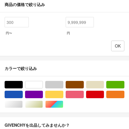
商品の価格で絞り込み
円〜
円
カラーで絞り込み
ブラック/黒色系
ホワイト/白色系
グレー/灰色系
ブラウン/茶色系
ベージュ系
グ
ブルー・ネイビー/青色系
パープル/紫色系
イエロー/黄色系
ピンク/桃色系
レッド/赤色系
オ
シルバー/銀色系
ゴールド/金色系
マルチカラー
GIVENCHYを出品してみませんか？