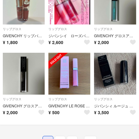
リップグロス
リップグロス
リップグロス
GIVENCHY リップバーム
ジバンシイ ローズパーフェクトリキッド515 新品
GIVENCHY グロスアンテルディ15
¥
1,800
¥
2,600
¥
2,000
リップグロス
リップグロス
リップグロス
GIVENCHY グロスアンテルディ16
GIVENCHY LE ROSE PERFECTO LIQUID BALM
ジバンシィ ルージュ ジバンシイ カーマイン エスカルパン
¥
2,000
¥
500
¥
3,500