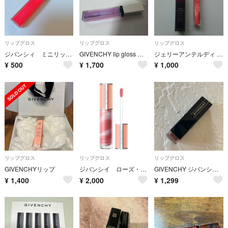
リップグロス
リップグロス
リップグロス
ジバンシィ ミニリップグロス
GIVENCHY lip gloss 新品
ジェリーアンテルディ リップグロス GIVENCHY エレガントヌード 6ml
¥
500
¥
1,700
¥
1,000
リップグロス
リップグロス
リップグロス
GIVENCHYリップ
ジバンシイ ローズ・パーフェクト・リキッド No.210 ピンク・ヌード
GIVENCHY ジバンシィ アンクルアンテルディ 08
¥
1,400
¥
2,000
¥
1,299