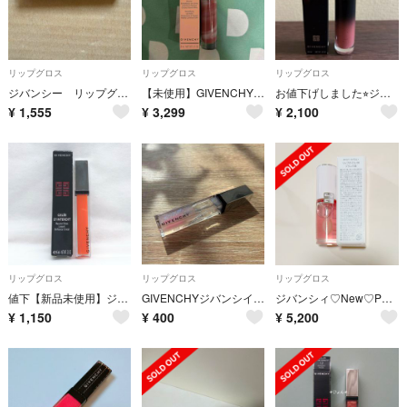
リップグロス
リップグロス
リップグロス
ジバンシー リップグロス ブラックラメ
【未使用】GIVENCHYローズ・パーフェクト・リキッド 210
お値下げしました⭐︎ジバンシイ ルージュ・アンテルディ・クリーム・ベルベット 10
¥
1,555
¥
3,299
¥
2,100
リップグロス
リップグロス
リップグロス
値下【新品未使用】ジバンシイ リップグロス ジェリー・アンテルディ 6ml
GIVENCHYジバンシイ グロス・レヴェラトゥール スパークリング・スター
ジバンシィ♡New♡PFCTセラムリップオイル 00♡
¥
1,150
¥
400
¥
5,200