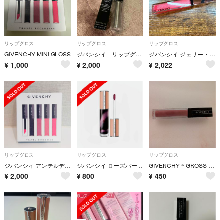
リップグロス
リップグロス
リップグロス
GIVENCHY MINI GLOSS
ジバンシイ リップグロス
ジバンシイ ジェリー・アンテルディ No.24 スパークリング・コーラル
¥
1,000
¥
2,000
¥
2,022
リップグロス
リップグロス
リップグロス
ジバンシィ アンテルディ ミニチュアキット リップグロス 5本セット トラベル
ジバンシイ ローズパーフェクトリキッド
GIVENCHY＊GROSS INTERDIT VINYL＊グロス＊05
¥
2,000
¥
800
¥
450