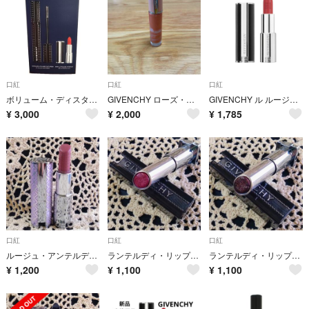
口紅
口紅
口紅
ボリューム・ディスタービア キット
GIVENCHY ローズ・パーフェクト・リキッド #110 ミルキー ヌード
GIVENCHY ル ルージュ アンテルディ シルキー #210
¥
3,000
¥
2,000
¥
1,785
口紅
口紅
口紅
ルージュ・アンテルディ・バーム No.25 限定色
ランテルディ・リップスティック No.22 ガーネット・マーブル 限定色
ランテルディ・リップスティック No.21 オニキス・マーブル 限定色
¥
1,200
¥
1,100
¥
1,100