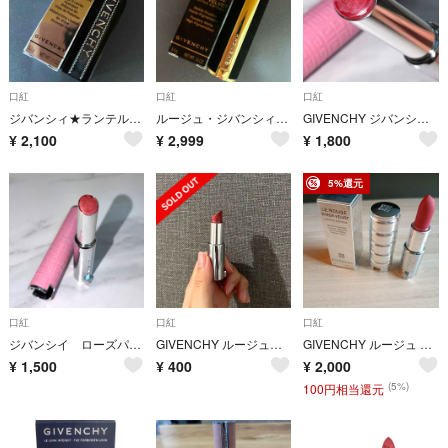
口紅
口紅
口紅
ジバンシィ★ランテルディ・リップスティック / No.01 フローズン・ブルー GIVENCHY
ルージュ・ジバンシィ・ベルベット(リップスティック) No.37 ルージュ・グレネ GIVENCHY
GIVENCHY ジバンシイ リップバーム ローズパーフェクト 37
¥
2,100
¥
2,999
¥
1,800
5%還元
口紅
口紅
口紅
ジバンシイ ローズパーフェクト525 訳あり新品
GIVENCHY ルージュ・ジバンシイ 口紅
GIVENCHY ルージュ ジバンシイ シアー ベルベット リップスティック
¥
1,500
¥
400
¥
2,000
(5%)
100円相当還元