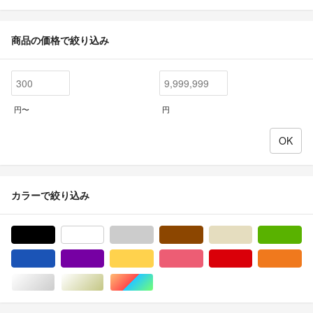
商品の価格で絞り込み
円〜
円
カラーで絞り込み
ブラック/黒色系
ホワイト/白色系
グレー/灰色系
ブラウン/茶色系
ベージュ系
グ
ブルー・ネイビー/青色系
パープル/紫色系
イエロー/黄色系
ピンク/桃色系
レッド/赤色系
オ
シルバー/銀色系
ゴールド/金色系
マルチカラー