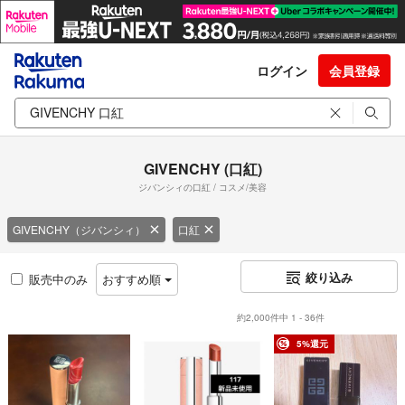
ログイン
会員登録
GIVENCHY (口紅)
ジバンシィの口紅 / コスメ/美容
GIVENCHY（ジバンシィ）
口紅
絞り込み
販売中のみ
おすすめ順
約2,000件中 1 - 36件
5%還元