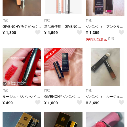
口紅
口紅
口紅
GIVENCHY ﾘｯﾌﾟﾊﾞｰﾑ ﾛｰｽﾞ•ﾊﾟｰﾌｪｸﾄ 37
新品未使用 GIVENCHY ローズパーフェクトシャインリップスティック117
ジバンシィ アンクル、アンテルディ リップカラー
¥
1,300
¥
4,599
¥
1,399
(5%)
69円相当還元
口紅
口紅
口紅
ルージュ・ジバンシイ・ベルベットNo.37 ミニサイズ！お得！！
GIVENCHY ジバンシィ リップケース 口紅
ジバンシィ ルージュ・アンテルディ・クリーム・ベルベット#12
¥
499
¥
1,000
¥
3,499