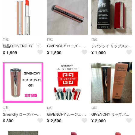
口紅
口紅
口紅
新品O GIVENCHY ローズ・パーフェクト 301
GIVENCHY ローズ・パーフェクト 302 ウォーム・メープル
ジバンシイ リップスティック37
¥
1,999
¥
1,500
¥
1,000
口紅
口紅
口紅
Givenchy ローズパーフェクト 001 ミニサイズ 空き容器
GIVENCHY ルージュ ジバンシイ ザ ミニ クチュール コレクション 3本
GIVENCHY リップバーム
¥
300
¥
2,500
¥
2,000