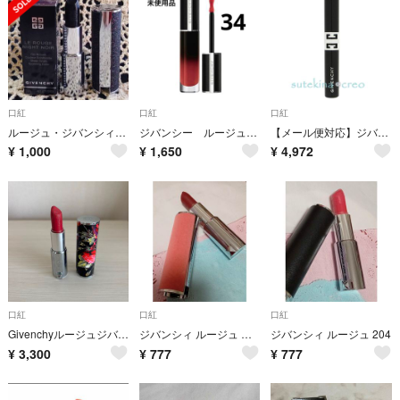
口紅
口紅
口紅
ルージュ・ジバンシィ・ノワール No. 1 ナイト・イン・ライト
ジバンシー ルージュ・アンテルディ・クリーム・ベルベット リップカラー 34
【メール便対応】ジバンシイ ルージュ ジバンシイ ベルベット マット N08 ベルベット コード 2.3g
¥
1,000
¥
1,650
¥
4,972
口紅
口紅
口紅
Givenchyルージュジバンシー★315★フランス製
ジバンシィ ルージュ シアーベルベット 39
ジバンシィ ルージュ 204
¥
3,300
¥
777
¥
777