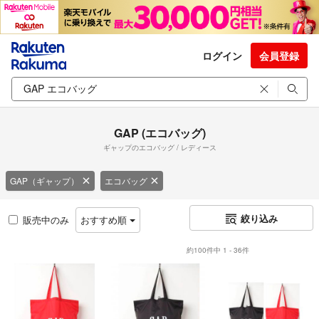
ログイン
会員登録
GAP (エコバッグ)
ギャップのエコバッグ / レディース
GAP（ギャップ）
エコバッグ
絞り込み
販売中のみ
おすすめ順
約100件中 1 - 36件