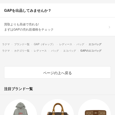
GAPを出品してみませんか？
買取よりも高値で売れる!
まずはGAPの売れ筋価格をチェック
ラクマ
ブランド一覧
GAP（ギャップ）
レディース
バッグ
エコバッグ
ラクマ
カテゴリ一覧
レディース
バッグ
エコバッグ
GAPのエコバッグ
ページの上へ戻る
注目ブランド一覧