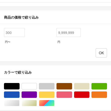
商品の価格で絞り込み
円〜
円
カラーで絞り込み
ブラック/黒色系
ホワイト/白色系
グレー/灰色系
ブラウン/茶色系
ベージュ系
グ
ブルー・ネイビー/青色系
パープル/紫色系
イエロー/黄色系
ピンク/桃色系
レッド/赤色系
オ
シルバー/銀色系
ゴールド/金色系
マルチカラー