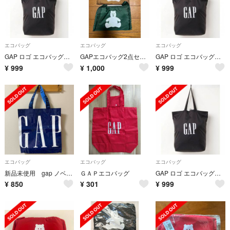
エコバッグ
エコバッグ
エコバッグ
GAP ロゴ エコバッグ★ブラック【新品】
GAPエコバッグ2点セット
GAP ロゴ エコバッグ★ブラック【新品】
¥
999
¥
1,000
¥
999
エコバッグ
エコバッグ
エコバッグ
新品未使用 gap ノベルティ バック
ＧＡＰエコバッグ
GAP ロゴ エコバッグ★ブラック【新品】
¥
850
¥
301
¥
999