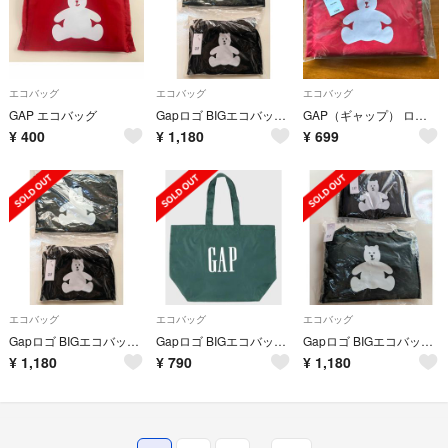
エコバッグ
エコバッグ
エコバッグ
GAP エコバッグ
Gapロゴ BIGエコバッグ ギャップ グリーン大 ＋ ブルー ２個セット
GAP（ギャップ） ロゴ エコバッグ
¥
400
¥
1,180
¥
699
エコバッグ
エコバッグ
エコバッグ
Gapロゴ BIGエコバッグ ギャップ グリーン大 ＋ ブラック ２個セット
Gapロゴ BIGエコバッグ PINE_GREEN ギャップ グリーン大
Gapロゴ BIGエコバッグ ギャップ グリーン大 ＋ ブラック ２個セット
¥
1,180
¥
790
¥
1,180