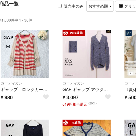
商品一覧
販売中のみ
おすすめ順
グリ
約1,000件中 1 - 36件
20%還元
カーディガン
カーディガン
カーデ
ギャップ ロングカーディガン ベージュ/ピンク Ｖネック M ボーダー
GAP ギャップ アウター カーディガン 長袖 ニット素材 ボタン付 綿100％
¥
980
¥
3,097
¥
50
(20%)
619円相当還元
1%還元