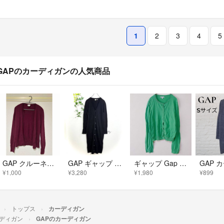
1
2
3
4
5
GAPのカーディガンの人気商品
GAP クルーネック カーディガン ボルドー
GAP ギャップ ロングニットカーディガン ワンピース Vネック 黒 M
ギャップ Gap カーディガン クルーネック 長袖 無地 M 緑 綿 羽織り
¥1,000
¥3,280
¥1,980
¥899
トップス
カーディガン
ディガン
GAPのカーディガン