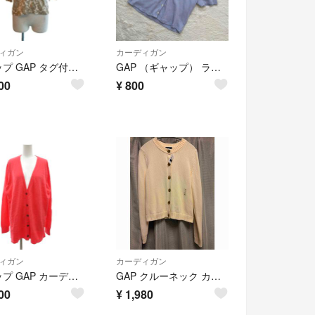
ィガン
カーディガン
ギャップ GAP タグ付き カーディガン フラワー 総柄 コットン ベージュ
GAP （ギャップ） ライトパープル リブクロップド 半袖 トップス S
00
¥
800
ィガン
カーディガン
ギャップ GAP カーディガン コットンニット XL ピンク Vネック 長袖
GAP クルーネック カーディガン アイボリー Mサイズ
00
¥
1,980