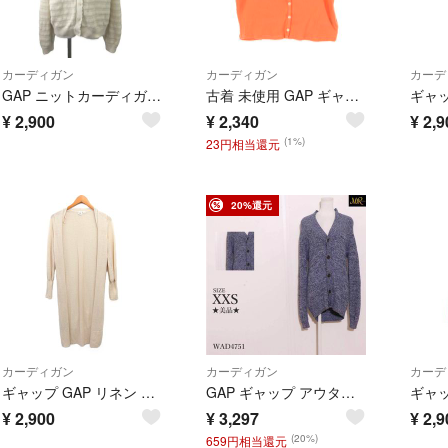
カーディガン
カーディガン
カーデ
GAP ニットカーディガン L 白 オフホワイト アイボリー Vネック 長袖
古着 未使用 GAP ギャップ 半袖 カーディガン L オレンジ レディース
¥
2,900
¥
2,340
¥
2,9
(1%)
23円相当還元
20%還元
カーディガン
カーディガン
カーデ
ギャップ GAP リネン ロング カーディガン 裾スリット 無地 ベージュ
GAP ギャップ アウター カーディガン 長袖 ニット素材 ボタン付 綿100％
¥
2,900
¥
3,297
¥
2,9
(20%)
659円相当還元