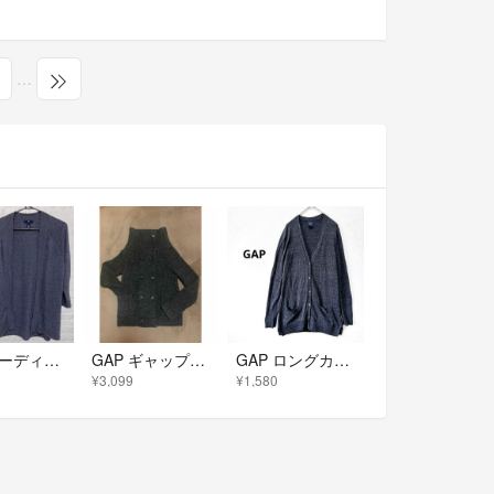
…
GAP カーディガン S レディース ブルーグレー ニット 七分袖 トップス 羽織り
GAP ギャップ ニット セーター カーディガン S
GAP ロングカーディガン コットン 100 長袖 ポケット 冷房対策
¥3,099
¥1,580