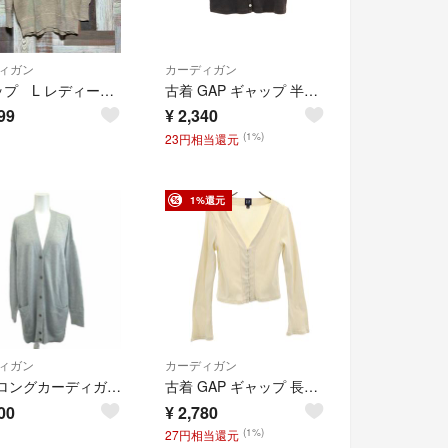
ィガン
カーディガン
ギャップ L レディース 薄手 セーター トップス 長袖 ゴールドラメbaiya
古着 GAP ギャップ 半袖 ショート丈 カーディガン XXS ブラック レディース
99
¥
2,340
(1%)
23円相当還元
1%還元
ィガン
カーディガン
GAP ロングカーディガン トップス ウール M グレー 無地 Vネック 長袖
古着 GAP ギャップ 長袖 リブ カーディガン S ホワイト レディース
00
¥
2,780
(1%)
27円相当還元