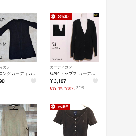
20%還元
ィガン
カーディガン
GAP ロングカーディガン 長袖 ボタンなし シンプル ブラック コットン 古着
GAP トップス カーディガン 長袖 ニット ポケット付き シンプル 無地 綿混
90
¥
3,197
(20%)
639円相当還元
1%還元