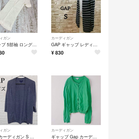
ィガン
カーディガン
ギャップ 5部袖 ロングニットカーディガン L 白 透かし編み コットン 羽織
GAP ギャップ レディース カーディガン ボーダー 体型カバー ロング 20
80
¥
830
ィガン
カーディガン
GAP カーディガン S レディース ブルーグレー ニット 七分袖 トップス 羽織り
ギャップ Gap カーディガン クルーネック 長袖 無地 M 緑 綿 羽織り