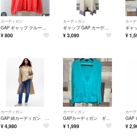
カーディガン
カーディガン
カーデ
GAP ギャップ クルーネック 長袖 カーディガン コーラルピンク M
ギャップ GAP カーディガン ニット ロング XXS グレー 白
¥
800
¥
3,090
¥
1,5
カーディガン
カーディガン
カーデ
GAP 綿カーディガン 地模様 オーバーサイズSタグ付き
GAPカーディガン ギャップ 薄手 レディース 水色 緑 ブルー baiya
¥
4,980
¥
1,999
¥
2,9