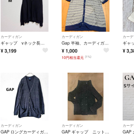
カーディガン
カーディガン
カーデ
ギャップ vネック長袖カーディガン ブラック 羊毛 薄手 ウール シンプル 無地
Gap 半袖、カーディガン、XL、グレー霜降り×ネイビー 幅50丈72
¥
3,199
¥
1,000
¥
3,3
(1%)
10円相当還元
カーディガン
カーディガン
カーデ
GAP ロングカーディガン コットン 100 長袖 ポケット 冷房対策
GAP ギャップ ニット セーター カーディガン S