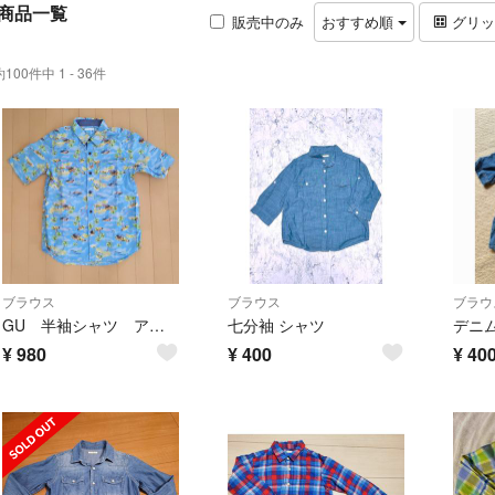
商品一覧
販売中のみ
おすすめ順
グリ
約100件中 1 - 36件
ブラウス
ブラウス
ブラウ
GU 半袖シャツ アロハ柄
七分袖 シャツ
¥
980
¥
400
¥
40