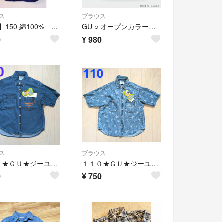
ス
ブラウス
【GU】150 綿100% Yシャツ
GU ○ オープンカラーシャツ
0
¥
980
ス
ブラウス
１１０★ＧＵ★ジーユー★STUDIO SEVEN★男女兼用デニムシャツ★新品
１１０★ＧＵ★ジーユー★STUDIO SEVEN★男女兼用デニムシャツ★新品
0
¥
750