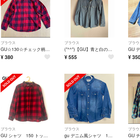
ブラウス
ブラウス
ブラウ
GU☆130☆チェック柄☆シャツ☆
(*^^*)【GU】青と白のストライプ 長袖シャツ 120
GU 
¥
380
¥
555
¥
35
ブラウス
ブラウス
ブラウ
GU シャツ 150 トップス チェック柄シャツ レッド ブラック アウター 赤
gu デニム風シャツ 130センチ