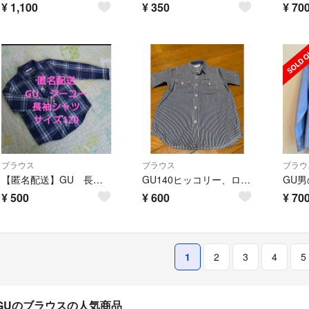
¥
1,100
¥
350
¥
70
ブラウス
ブラウス
ブラウ
【匿名配送】GU 長袖シャツ チェック柄 ジーユー サイズ120
GU140ヒッコリー、ロンドンストライプ薄手半袖デニムシャツ
¥
500
¥
600
¥
70
1
2
3
4
5
GUのブラウスの人気商品