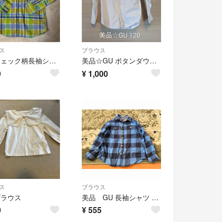
ス
ブラウス
GU チェック柄長袖シャツ サイズ１３０ ジーユー
美品☆GU ボタンダウン長袖シャツ 白 サイズ120
9
¥
1,000
ス
ブラウス
ブラウス
美品 GU 長袖シャツ 130 チェック
0
¥
555