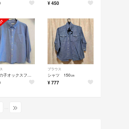
0
¥
450
ス
ブラウス
GU男の子オックスフォードシャツ 140
シャツ 150㎝
0
¥
777
…