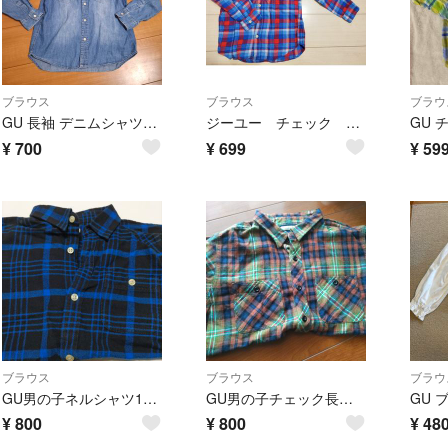
ブラウス
ブラウス
ブラウ
GU 長袖 デニムシャツ 130㎝
ジーユー チェック ネルシャツ 120 キッズ 男の子 ブルー 青 レッド 赤
¥
700
¥
699
¥
59
ブラウス
ブラウス
ブラウ
GU男の子ネルシャツ150㌢
GU男の子チェック長袖シャツ150㌢
GU 
¥
800
¥
800
¥
48