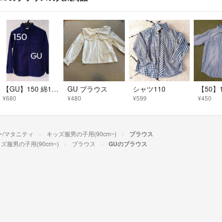
【GU】150 綿100% Yシャツ
GU ブラウス
シャツ110
¥680
¥480
¥599
¥450
ー/マタニティ
キッズ服男の子用(90cm~)
ブラウス
ズ服男の子用(90cm~)
ブラウス
GUのブラウス