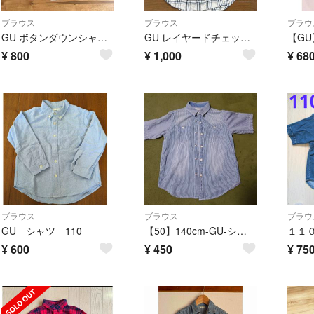
ブラウス
ブラウス
ブラウ
GU ボタンダウンシャツ 110
GU レイヤードチェックシャツS140cm
¥
800
¥
1,000
¥
68
ブラウス
ブラウス
ブラウ
GU シャツ 110
【50】140cm-GU-シャツ
¥
600
¥
450
¥
75