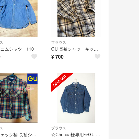
ス
ブラウス
デニムシャツ 110
GU 長袖シャツ キッズ １２０ 子供
0
¥
700
ス
ブラウス
GU チェック柄 長袖シャツ 150
☆Chocoa様専用☆GU キッズ デニムシャツ 長袖 140cm ネイビー