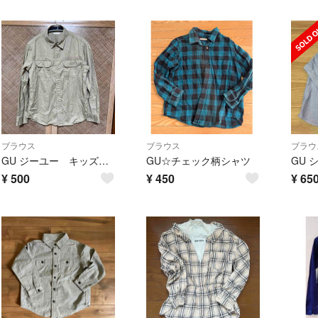
ブラウス
ブラウス
ブラウ
GU ジーユー キッズ 長袖シャツ カジュアルシャツ コットン 150cm
GU☆チェック柄シャツ
GU 
¥
500
¥
450
¥
65