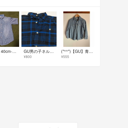
【50】140cm-GU-シャツ
GU男の子ネルシャツ150㌢
(*^^*)【GU】青と白のストライプ 長袖シャツ 120
¥800
¥555