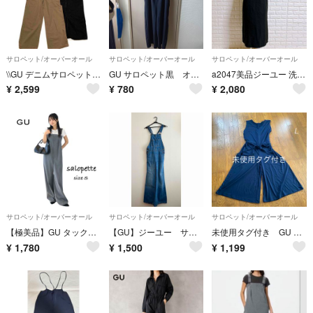
サロペット/オーバーオール
サロペット/オーバーオール
サロペット/オーバーオール
\\GU デニムサロペット2点 Sサイズ//
GU サロペット黒 オールインワン ワイドパンツ
a2047美品ジーユー 洗えるサロペット スカートMダークグレー
¥
2,599
¥
780
¥
2,080
サロペット/オーバーオール
サロペット/オーバーオール
サロペット/オーバーオール
【極美品】GU タックサロペットパンツ S 完売品 グレー ジーユー
【GU】ジーユー サロペット Sサイズ
未使用タグ付き GU ジーユー レディース Lサイズ ガウチョコンビネゾン
¥
1,780
¥
1,500
¥
1,199