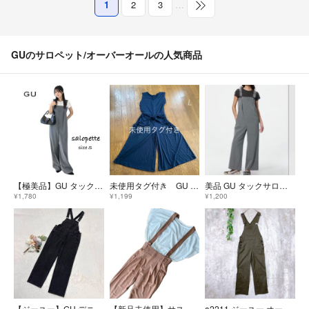
1
2
3
…
GUのサロペット/オーバーオールの人気商品
【極美品】GU タックサロペットパンツ S 完売品 グレー ジーユー
未使用タグ付き GU ジーユー レディース Lサイズ ガウチョコンビネゾン
美品 GU タックサロペットパンツ Qグレー/S
¥1,780
¥1,199
¥1,200
【ジーユー】GU デニムサロペット オーバーオール グレー M
【新品未使用】サス付きテーパードパンツ
a2211 ジーユー オーバーオール カーキ カジュアル サロペット綿混 M