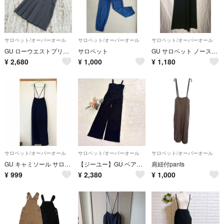
サロペット/オーバーオール
サロペット/オーバーオール
サロペット/オーバーオール
GU ローウエストプリーツジャンパードレスNTQ S グレー シンプル 重ね着
サロペット
GU サロペット ノースリーブ ネイビー レディース L
¥
2,680
¥
1,000
¥
1,180
サロペット/オーバーオール
サロペット/オーバーオール
サロペット/オーバーオール
GU キャミソール サロペット オールインワン ワイドパンツ 黒 M
【ジーユー】GU ベアトップサロペットパンツ ブラック S ○
肩紐付pants
¥
999
¥
2,380
¥
1,000