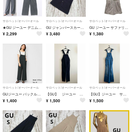
サロペット/オーバーオール
サロペット/オーバーオール
サロペット/オーバーオール
★GU ジーユー デニムサロペットストレートパンツ オーバーオール 大きいサイズ
GU ジャンパースカート ジャンパードレス 膝丈 M 黒 前ボタン シンプル
GU ジーユー サファリジャンプスーツ S ベージュ オールインワン
¥
2,299
¥
3,480
¥
1,380
サロペット/オーバーオール
サロペット/オーバーオール
サロペット/オーバーオール
GUジーユー バックル付きサロペットワイドパンツ DARK GRAY Mサイズ
【GU】 ジーユー サロペット ブラック
【GU】ジーユー サロペット Sサイズ
¥
1,400
¥
1,500
¥
1,500