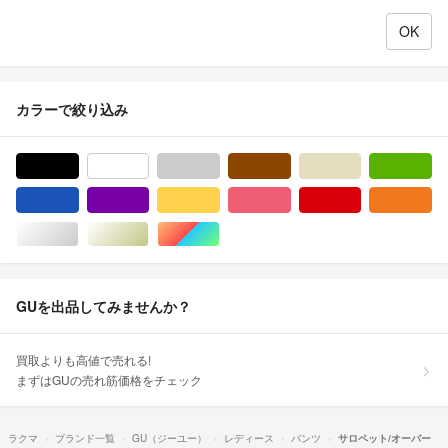
カラーで絞り込み
ブラック/黒色系
ホワイト/白色系
グレー/灰色系
ブラウン/茶色系
ベージュ系
グ
ブルー・ネイビー/青色系
パープル/紫色系
イエロー/黄色系
ピンク/桃色系
レッド/赤色系
オ
シルバー/銀色系
ゴールド/金色系
マルチカラー
GUを出品してみませんか？
買取よりも高値で売れる!
まずはGUの売れ筋価格をチェック
ラクマ
ブランド一覧
GU（ジーユー）
レディース
パンツ
サロペット/オーバー