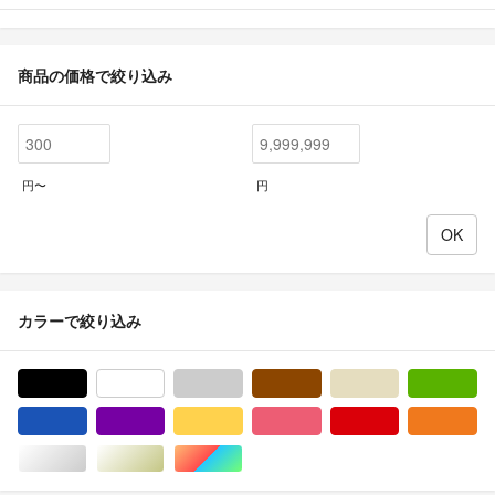
商品の価格で絞り込み
円〜
円
カラーで絞り込み
ブラック/黒色系
ホワイト/白色系
グレー/灰色系
ブラウン/茶色系
ベージュ系
グ
ブルー・ネイビー/青色系
パープル/紫色系
イエロー/黄色系
ピンク/桃色系
レッド/赤色系
オ
シルバー/銀色系
ゴールド/金色系
マルチカラー