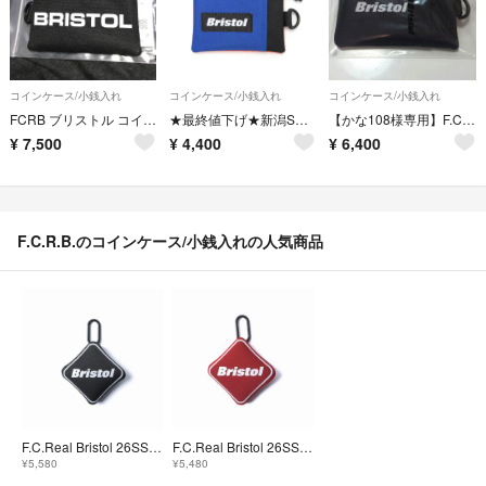
コインケース/小銭入れ
コインケース/小銭入れ
コインケース/小銭入れ
FCRB ブリストル コインケース 新品未使用 黒
★最終値下げ★新潟SOPH購入★早い者勝ち★F.C.R.B
【かな108様専用】F.C.R.B【ポーチ】
¥
7,500
¥
4,400
¥
6,400
F.C.R.B.のコインケース/小銭入れの人気商品
F.C.Real Bristol 26SS COIN CASE
F.C.Real Bristol 26SS COIN CASE
¥5,580
¥5,480