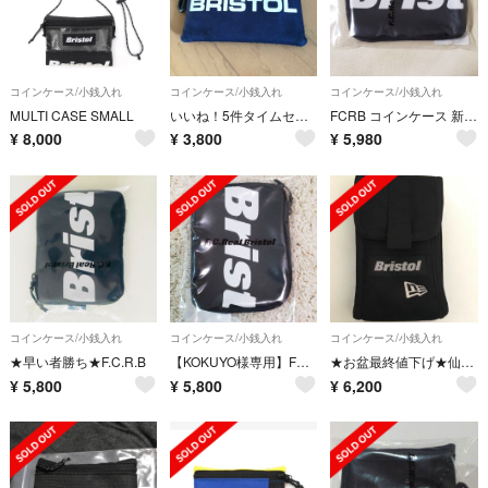
コインケース/小銭入れ
コインケース/小銭入れ
コインケース/小銭入れ
MULTI CASE SMALL
いいね！5件タイムセール！人気！FCRBコインケース！
FCRB コインケース 新品未使用品
¥
8,000
¥
3,800
¥
5,980
コインケース/小銭入れ
コインケース/小銭入れ
コインケース/小銭入れ
★早い者勝ち★F.C.R.B
【KOKUYO様専用】FCRB コインケース 新品未使用品
★お盆最終値下げ★仙台SOPH購入品★送料込み★F.C.R.B×NEW ERA★
¥
5,800
¥
5,800
¥
6,200