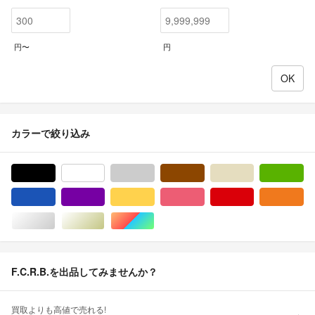
円〜
円
カラーで絞り込み
ブラック/黒色系
ホワイト/白色系
グレー/灰色系
ブラウン/茶色系
ベージュ系
グ
ブルー・ネイビー/青色系
パープル/紫色系
イエロー/黄色系
ピンク/桃色系
レッド/赤色系
オ
シルバー/銀色系
ゴールド/金色系
マルチカラー
F.C.R.B.を出品してみませんか？
買取よりも高値で売れる!