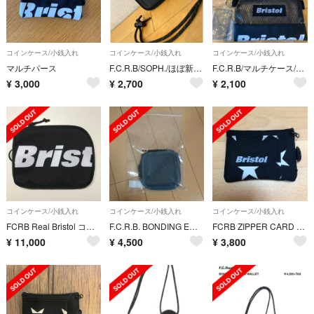
コインケース/小銭入れ
コインケース/小銭入れ
コインケース/小銭入れ
マルチパース
F.C.R.B/SOPH./ほぼ新品/BONDING COIN CASE/黒色
F.C.R.B/マルチケース/使用感有り/特価/supremeステッカー付き
¥
3,000
¥
2,700
¥
2,100
コインケース/小銭入れ
コインケース/小銭入れ
コインケース/小銭入れ
FCRB Real Bristol コインケース コインパース カードケース
F.C.R.B. BONDING EMBLEM WALLET 19AW
FCRB ZIPPER CARD COIN CASE
¥
11,000
¥
4,500
¥
3,800