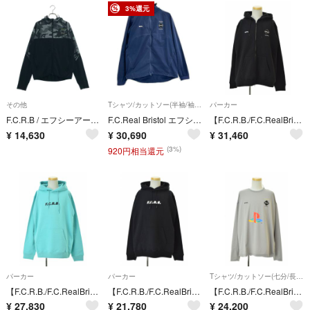
3%還元
その他
Tシャツ/カットソー(半袖/袖なし)
パーカー
F.C.R.B / エフシーアールビー | VENTILATION HOODIE カモフラ柄 ジャケット | S | グレー/ブラック | メンズ
F.C.Real Bristol エフシーリアルブリストル FCRB-212041 ネイビー×ホワイト ポリエステル バックロゴ VENTILATION TRACK JACKET XL
【F.C.R.B./F.C.RealBristol】FCRB-260134 5-STAR ZIP-UP SWEAT HOODIEジップアップスウェットパーカー
¥
14,630
¥
30,690
¥
31,460
(3%)
920円相当還元
パーカー
パーカー
Tシャツ/カットソー(七分/長袖)
【F.C.R.B./F.C.RealBristol】26SS FCRB-260080 STAFF SWEAT HOODIEスウェットパーカー
【F.C.R.B./F.C.RealBristol】26SS FCRB-260080 STAFF SWEAT HOODIEスウェットパーカー
【F.C.R.B./F.C.RealBristol×PlayStation】24AW FCRB-242155 PS30 AUTHENTIC TEAM TOUR L/S TOP長袖カットソー
¥
27,830
¥
21,780
¥
24,200