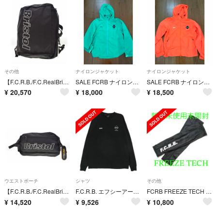
その他
ナイロンジャケット
ナイロンジャケット
【F.C.R.B./F.C.RealBristol】24AW FCRB-242128 NYLON 2WAY BAGバッグ
SALE FCRB ナイロンジャケット
SALE FCRB ナイロンパーカー
¥
20,570
¥
18,000
¥
18,500
ウエストポーチ
シャツ
その他
【F.C.R.B./F.C.RealBristol】24AW FCRB-242127 TOUR WAIST BAGウエストバッグ
F.C.R.B. エフシーアールビー 22SS FCRB-220060 L/S BIG LOGO TEAM BAGGY TEE ビッグ ロゴ チーム バギー 長袖 ロングスリーブ Tシャツ カットソー ブラック系 M【中古】
FCRB FREEZE TECH ARM COVER 最安値 26SS 黒 ブ
¥
14,520
¥
9,526
¥
10,800