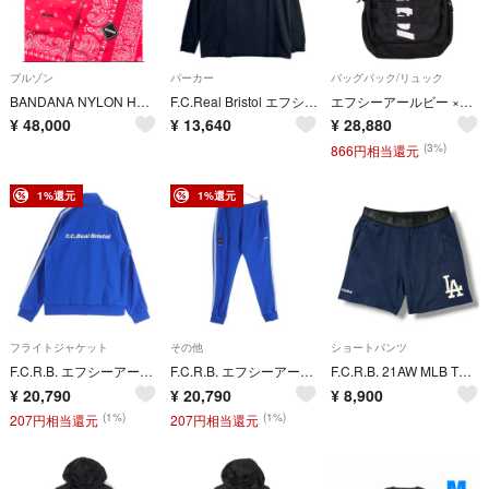
ブルゾン
パーカー
バッグパック/リュック
BANDANA NYLON HOODED BLOUSON
F.C.Real Bristol エフシーリアルブリストル FCRB-260082 26SS ブラック PRESS L/S TEE L
エフシーアールビー ×ニューエラ New Era FCRB-232097/TEAM URBAN PACK リュック/バックパック メンズ
¥
48,000
¥
13,640
¥
28,880
(3%)
866円相当還元
1%還元
1%還元
フライトジャケット
その他
ショートパンツ
F.C.R.B. エフシーアールビー 24AW TRAINING TRACK JACKET 両面ロゴ サイドライン トレーニング トラックジャケット ブルー FCRB-242033
F.C.R.B. エフシーアールビー 24AW TRAINING TRACK RIBBED PANTS フロントロゴ サイドライン トレーニング トラックパンツ ブルー FCRB-242036
F.C.R.B. 21AW MLB TOUR TEAM LOUNGE SHORTS スウェットショーツ ハーフパンツ エフシーアールビー FCRB-212011 ネイビー L （20589M）
¥
20,790
¥
20,790
¥
8,900
(1%)
(1%)
207円相当還元
207円相当還元