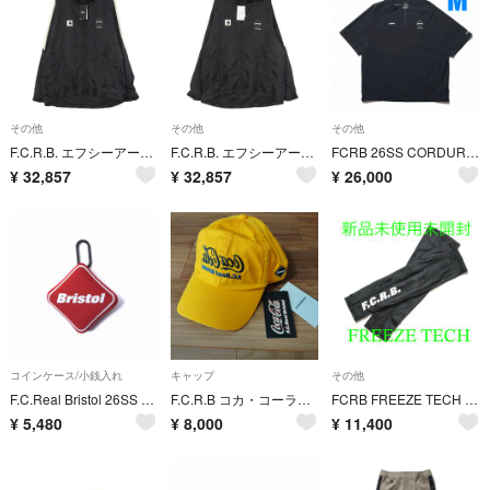
その他
その他
その他
F.C.R.B. エフシーアールビー Carhartt カーハート 26SS FCRB-260121 × Carhartt WIP WARM-UP JACKET カーハート ワークインプログレス ナイロン フーデッド ウォームアップ ジャケット ブラック系 XL【新古品】【未使用】【中古】
F.C.R.B. エフシーアールビー Carhartt カーハート 26SS FCRB-260121 × Carhartt WIP WARM-UP JACKET カーハート ワークインプログレス ナイロン フーデッド ウォームアップ ジャケット ブラック系 L【新古品】【未使用】【中古】
FCRB 26SS CORDURA STRETCH VENTILATI
¥
32,857
¥
32,857
¥
26,000
コインケース/小銭入れ
キャップ
その他
F.C.Real Bristol 26SS COIN CASE
F.C.R.B コカ・コーラコラボキャップ
FCRB FREEZE TECH ARM COVER 最安値 26SS 黒 z
¥
5,480
¥
8,000
¥
11,400