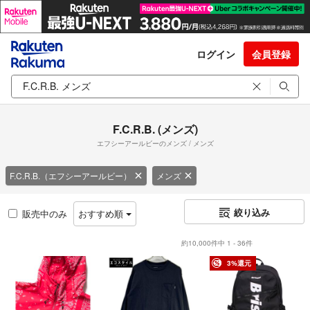
ログイン
会員登録
F.C.R.B. (メンズ)
エフシーアールビーのメンズ / メンズ
F.C.R.B.（エフシーアールビー）
メンズ
絞り込み
販売中のみ
おすすめ順
約10,000件中 1 - 36件
3%還元