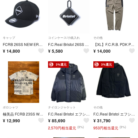
キャップ
コインケース/小銭入れ
その他
FCRB 26SS NEW ERA EMBLEM 9FIFTY LP CAP
F.C.Real Bristol 26SS COIN CASE
【XL】F.C.R.B. PDK PANTS
¥
14,800
¥
5,580
¥
14,000
3%還元
3%還元
ポロシャツ
ナイロンジャケット
その他
極美品 FCRB 23SS WHOLE PATTERN POLO 【XL】
F.C.Real Bristol エフシーリアルブリストル 25年 FCRB-252020 ブラック FIELD DOWN PARKA XL
F.C.Real Bristol エフシーリアルブリストル FCRB-232024 ブラック INSULATION PADDED HOODED フーデットナイロンジャケット M
¥
12,990
¥
85,690
¥
31,790
(3%)
(3%)
2,570円相当還元
953円相当還元