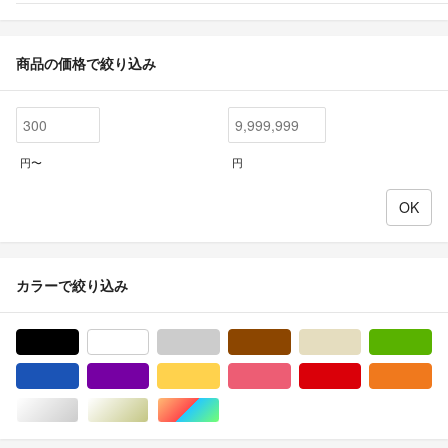
商品の価格で絞り込み
円〜
円
カラーで絞り込み
ブラック/黒色系
ホワイト/白色系
グレー/灰色系
ブラウン/茶色系
ベージュ系
グ
ブルー・ネイビー/青色系
パープル/紫色系
イエロー/黄色系
ピンク/桃色系
レッド/赤色系
オ
シルバー/銀色系
ゴールド/金色系
マルチカラー