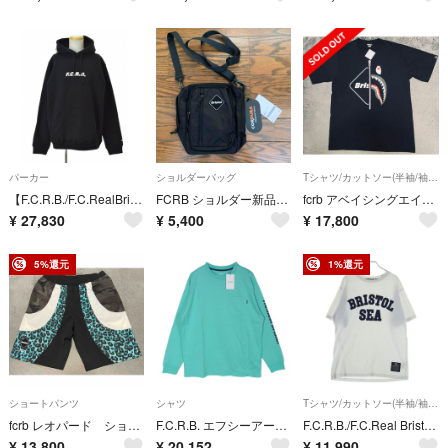
パーカー
ショルダーバッグ
Tシャツ/カットソー(半袖/袖なし)
【F.C.R.B./F.C.RealBristol】FCRB-260135 5-STAR PULLOVER SWEAT HOODIEスウェットパーカー
FCRB ショルダー新品未使用
fcrb アベイシングエイプ コラボtシャツ
¥
27,830
¥
5,400
¥
17,800
5%還元
1%還元
ショートパンツ
シャツ
Tシャツ/カットソー(半袖/袖なし)
fcrb レオパード ショートパンツ
F.C.R.B. エフシーアールビー 26SS FCRB-260082 PRESS L/S TEE プレス バック アーム ロゴ 胸ポケット ロングスリーブ Tシャツ 長袖カットソー ライトブルー系 XL【極上美品】【中古】
F.C.R.B./F.C.Real Bristol/FCRB エフシーアールビー/エフシーレアルブリストル ×WIND AND SEA BRISTOL SEA TEAM TEE クルーネック 半袖Tシャツ カットソー ホワイト FCRB-220156
¥
13,800
¥
20,152
¥
11,990