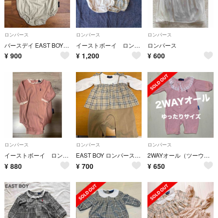
ロンパース
ロンパース
ロンパース
バースデイ EAST BOY ベビーロンパース 80cm 未使用
イーストボーイ ロンパス 2枚セット
ロンパース
¥
900
¥
1,200
¥
600
ロンパース
ロンパース
ロンパース
イーストボーイ ロンパース 70 中古
EAST BOY ロンパース 80サイズ
2WAYオール（ツーウェイオール） ピンク 2ウェイオール
¥
880
¥
700
¥
650