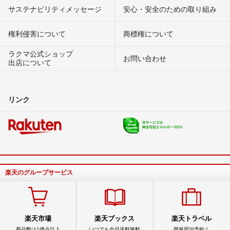
サステナビリティメッセージ
安心・安全のための取り組み
権利侵害について
商標権について
ラクマ公式ショップ
お問い合わせ
出店について
リンク
楽天のグループサービス
楽天市場
楽天ブックス
楽天トラベル
商品数は1億点以上
いつでも全品送料無料
簡単宿泊予約！