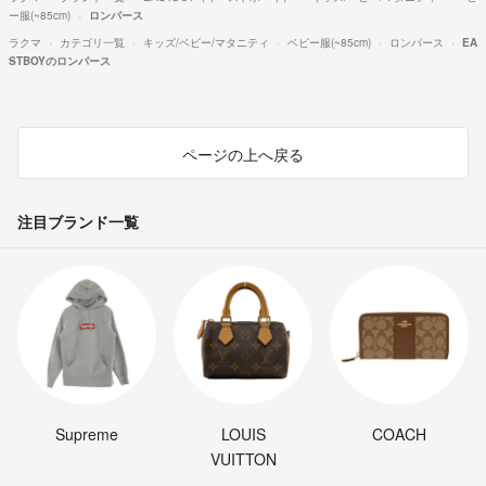
ー服(~85cm)
ロンパース
ラクマ
カテゴリ一覧
キッズ/ベビー/マタニティ
ベビー服(~85cm)
ロンパース
EA
STBOYのロンパース
ページの上へ戻る
注目ブランド一覧
Supreme
LOUIS
COACH
VUITTON