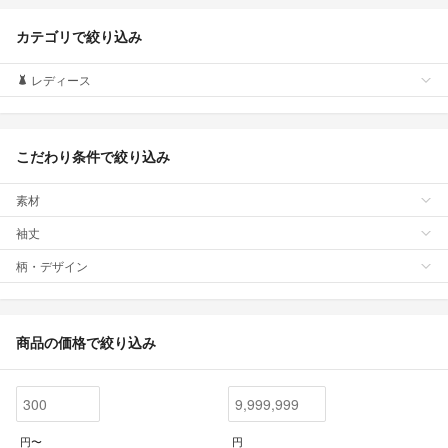
カテゴリで絞り込み
レディース
こだわり条件で絞り込み
素材
袖丈
柄・デザイン
商品の価格で絞り込み
円〜
円