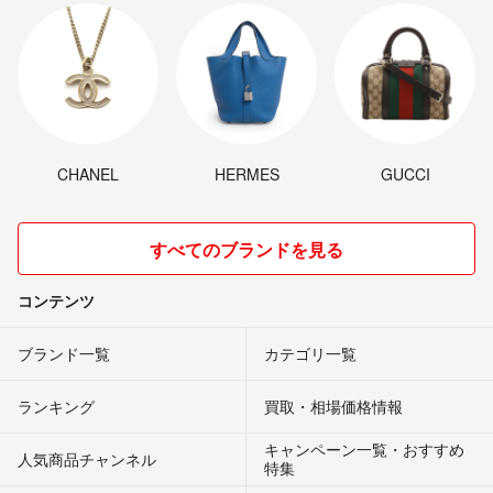
CHANEL
HERMES
GUCCI
すべてのブランドを見る
コンテンツ
ブランド一覧
カテゴリ一覧
ランキング
買取・相場価格情報
キャンペーン一覧・おすすめ
人気商品チャンネル
特集