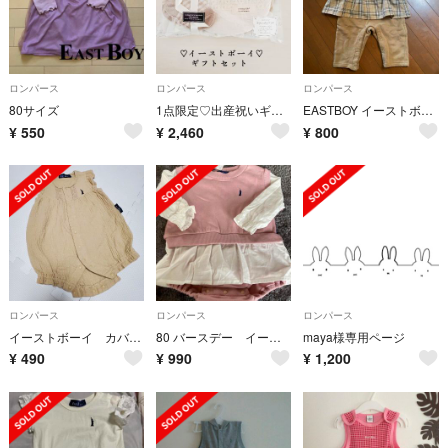
ロンパース
ロンパース
ロンパース
80サイズ
1点限定♡出産祝いギフトセット♡女の子♡イーストボーイ
EASTBOY イーストボーイ ロンパース
¥
550
¥
2,460
¥
800
ロンパース
ロンパース
ロンパース
イーストボーイ カバーオール 美品
80 バースデー イーストボーイ
maya様専用ページ
¥
490
¥
990
¥
1,200