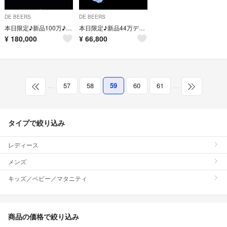
DE BEERS
DE BEERS
本日限定♪新品100万♪絶品デビアス1.4ctダイヤ使用2WAY18金ピアス
本日限定♪新品44万デビアス 絶品ダイヤ0.6ct使用✨ハ一ト K18ピアス
¥
180,000
¥
66,800
…
57
58
59
60
61
…
タイプで絞り込み
レディース
メンズ
キッズ／ベビー／マタニティ
商品の価格で絞り込み