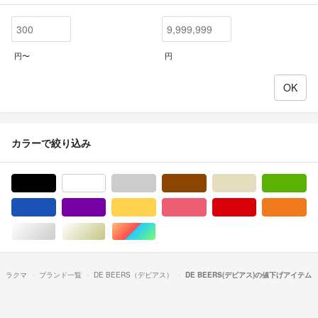
円〜
円
カラーで絞り込み
ブラック/黒色系
ホワイト/白色系
グレー/灰色系
ブラウン/茶色系
ベージュ系
グ
ブルー・ネイビー/青色系
パープル/紫色系
イエロー/黄色系
ピンク/桃色系
レッド/赤色系
オ
シルバー/銀色系
ゴールド/金色系
マルチカラー
ラクマ
ブランド一覧
DE BEERS（デビアス）
DE BEERS(デビアス)の値下げアイテム