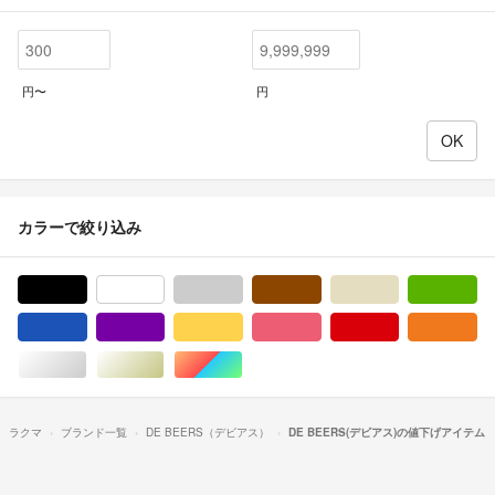
円〜
円
カラーで絞り込み
ブラック/黒色系
ホワイト/白色系
グレー/灰色系
ブラウン/茶色系
ベージュ系
グ
ブルー・ネイビー/青色系
パープル/紫色系
イエロー/黄色系
ピンク/桃色系
レッド/赤色系
オ
シルバー/銀色系
ゴールド/金色系
マルチカラー
ラクマ
ブランド一覧
DE BEERS（デビアス）
DE BEERS(デビアス)の値下げアイテム