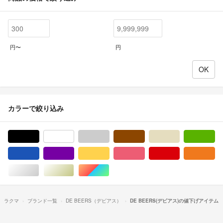
円〜
円
カラーで絞り込み
ブラック/黒色系
ホワイト/白色系
グレー/灰色系
ブラウン/茶色系
ベージュ系
グ
ブルー・ネイビー/青色系
パープル/紫色系
イエロー/黄色系
ピンク/桃色系
レッド/赤色系
オ
シルバー/銀色系
ゴールド/金色系
マルチカラー
ラクマ
ブランド一覧
DE BEERS（デビアス）
DE BEERS(デビアス)の値下げアイテム