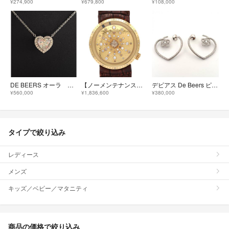
¥274,900
¥679,800
¥108,000
DE BEERS オーラ ハートシェイプダイヤモンドペンダント
【ノーメンテナンス還元価格】デビアス タリスマンサンタイム YG/D A29119 YG クォーツ
デビアス De Beers ピアス K18WG アンシャンテ ロータス ダイヤモンド 750 ハート【鑑定済み】正規品
¥560,000
¥1,836,600
¥380,000
タイプで絞り込み
レディース
メンズ
キッズ／ベビー／マタニティ
商品の価格で絞り込み