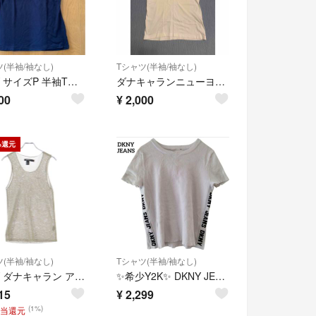
(半袖/袖なし)
Tシャツ(半袖/袖なし)
DKNY サイズP 半袖Tシャツ 黒
ダナキャランニューヨークTシャツ
00
¥
2,000
%還元
(半袖/袖なし)
Tシャツ(半袖/袖なし)
DKNY ダナキャラン アクリルニット クルーネック ノースリーブ タンクトップ ベージュ レディース P
✨希少Y2K✨ DKNY JEANS サイドロゴ リブTシャツ 白 ダナキャラン
15
¥
2,299
(1%)
相当還元