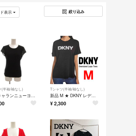
絞り込み
ッド表示
(半袖/袖なし)
Tシャツ(半袖/袖なし)
ダナキャランニューヨーク DKNY 美品 Tシャツ カットソー S 黒 ブラック
新品 M ★ DKNY レディース 半袖 ロゴＴシャツ ブラック オーバーサイズ
00
¥
2,300