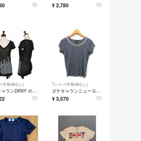
80
¥
2,780
(半袖/袖なし)
Tシャツ(半袖/袖なし)
ダナキャランDKNY ポリコットンロゴシティプリントボーダーシースルーVネックTシャツ 黒XS
ダナキャランニューヨーク DKNY ボートネック カットソー Tシャツ コットン
22
¥
3,570