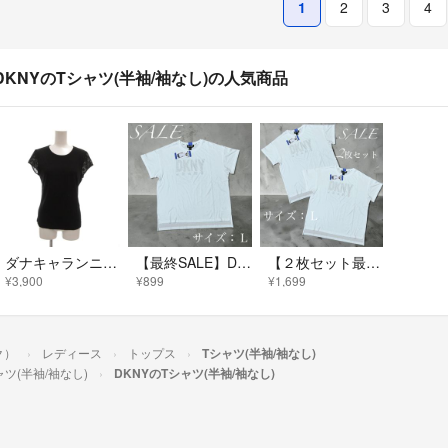
1
2
3
4
DKNYのTシャツ(半袖/袖なし)の人気商品
ダナキャランニューヨーク DKNY 美品 Tシャツ カットソー S 黒 ブラック
【最終SALE】DKNY レディース ラインストーン 半袖Tシャツ Ｌ
【２枚セット最終SALE】DKNY レディース ラインストーン 半袖Tシャツ Ｌ
¥3,900
¥899
¥1,699
ク）
レディース
トップス
Tシャツ(半袖/袖なし)
ャツ(半袖/袖なし)
DKNYのTシャツ(半袖/袖なし)