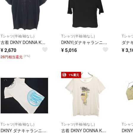
Tシャツ(半袖/袖なし)
Tシャツ(半袖/袖なし)
Tシャツ
古着 DKNY DONNA KARAN NEW YORK ダナキャランニューヨーク スパンコールロゴ 半袖 Tシャツ M ブラック レディース
DKNY(ダナキャランニューヨーク) ストレッチメッシュカットソー レディース
¥
2,670
¥
5,016
¥
3,1
(1%)
26円相当還元
1%還元
Tシャツ(半袖/袖なし)
Tシャツ(半袖/袖なし)
Tシャツ
DKNY ダナキャランニューヨーク ロゴプリント Tシャツ sizeS/白 ■◆ レディース
古着 DKNY DONNA KARAN NEW YORK ダナキャランニューヨーク 半袖 Tシャツ M ホワイト レディース