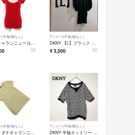
(半袖/袖なし)
Tシャツ(半袖/袖なし)
ダナキャランニューヨーク DKNY JEANS Tシャツ カットソー M 赤
DKNY 【L】ブラック 黒 パフスリーブ 半袖 Tシャツ 無地 シンプル 春夏
00
¥
3,500
(半袖/袖なし)
Tシャツ(半袖/袖なし)
DKNY ダナキャランニューヨーク 刺繍 Tシャツ sizeS/カーキ ■◆ レディース
DKNY 半袖カットソー トップス 白黒 S カジュアル