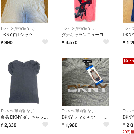
Tシャツ(半袖/袖なし)
Tシャツ(半袖/袖なし)
Tシャツ
DKNY 白Tシャツ
ダナキャランニューヨーク DKNY ボートネック カットソー Tシャツ 花柄 綿
¥
990
¥
3,570
¥
1,2
1
Tシャツ(半袖/袖なし)
Tシャツ(半袖/袖なし)
Tシャツ
良品 DKNY ダナキャラン ニューヨーク パフスリーブ Tシャツ カットソー プルオーバー クルーネック 半袖 P/XS 黒 ブラック レディース 古着 中古 USED
DKNY ティシャツ 新品
¥
2,339
¥
1,980
¥
2,0
20円