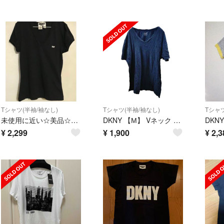
Tシャツ(半袖/袖なし)
Tシャツ(半袖/袖なし)
Tシャツ
未使用に近い☆美品☆DKNY（ダナキャラン）☆Ｔシャツ☆黒☆XS-S☆お子様にも
DKNY 【М】 Vネック 半袖 Tシャツ ブラック 無地 ユニセックス
¥
2,299
¥
1,900
¥
2,3