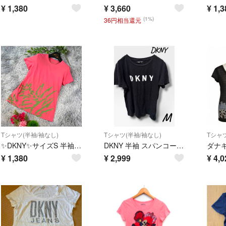
¥
1,380
¥
3,660
¥
1,3
(1%)
36円相当還元
Tシャツ(半袖/袖なし)
Tシャツ(半袖/袖なし)
Tシャツ
✨DKNY✨サイズS 半袖 Tシャツ ピンク グリーン プリント
DKNY 半袖 スパンコールTシャツ ブラック Mサイズ
¥
1,380
¥
2,999
¥
4,0