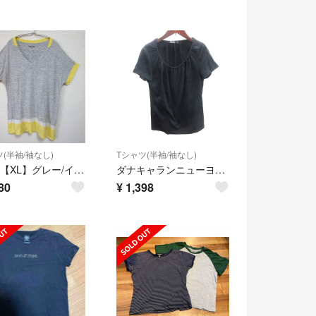
(半袖/袖なし)
Tシャツ(半袖/袖なし)
DKNY【XL】グレー/イエロー 半袖Tシャツ バイカラー おしゃれ
ダナキャランニューヨーク カットソー Tシャツ ホースシューネック 半袖 S 黒
80
¥
1,398