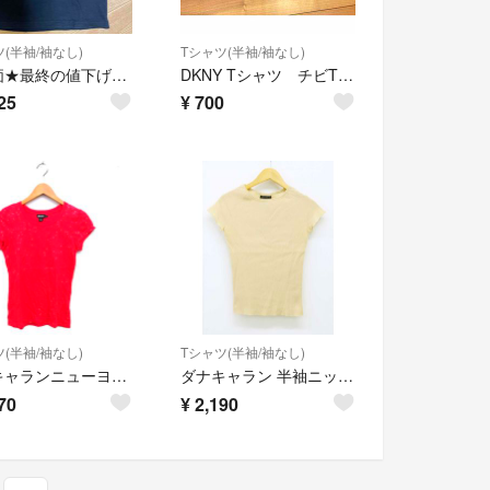
(半袖/袖なし)
Tシャツ(半袖/袖なし)
★特価★最終の値下げ★即決★激安★美品★DKNY★Mサイズ★
DKNY Tシャツ チビT Sサイズ 2枚セット
25
¥
700
(半袖/袖なし)
Tシャツ(半袖/袖なし)
ダナキャランニューヨーク DKNY スパンコール カットソー Tシャツ コットン
ダナキャラン 半袖ニット S レディース ベージュ【中古】【新入荷】 †
70
¥
2,190