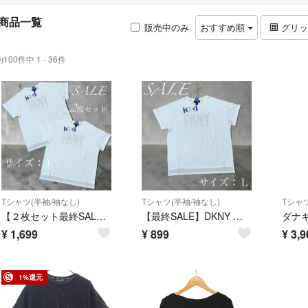
商品一覧
販売中のみ
おすすめ順
グリ
約100件中 1 - 36件
Tシャツ(半袖/袖なし)
Tシャツ(半袖/袖なし)
Tシャツ
【２枚セット最終SALE】DKNY レディース ラインストーン 半袖Tシャツ Ｌ
【最終SALE】DKNY レディース ラインストーン 半袖Tシャツ Ｌ
¥
1,699
¥
899
¥
3,9
1%還元