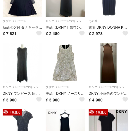
ひざ丈ワンピース
ロングワンピース/マキシワンピース
その他
新品タグ付 ダナキャラン ワンピース ドレス シースルー 黒
美品【DKNY】黒ワンピース ノースリーブ Vネック
古着 DKNY DONNA KARAN NEW YORK ダナキャランニューヨーク ノースリーブ ワンピース 4 ネイビー レディース
¥
7,621
¥
2,480
¥
2,978
ロングワンピース/マキシワンピース
ひざ丈ワンピース
ロングワンピース/マキシワンピース
DKNY ワンピース 絹 シルク 10 黒 ブラック ノースリーブ
美品 DKNY ノースリーブワンピース シルバー
DKNY 小豆色のワンピース
¥
3,900
¥
3,900
¥
4,900
1%還元
3%還元