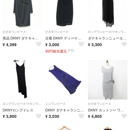
ひざ丈ワンピース
ひざ丈ワンピース
ロングワンピース/マキシワンピース
美品 DKNY ダナキャランニューヨーク ウールニット カシュクールワンピース OPY2BW0805 サイズ4 ブラック レディース 古着 中古 USED
古着 DKNY ディーケーエヌワイ ノースリーブ 膝丈ワンピース 4 ブラック レディース
ダナキャランニューヨーク DKNY ワンピース ロング丈 US S 黒 ブラック
¥
4,399
¥
3,000
¥
3,300
(1%)
30円相当還元
ロングワンピース/マキシワンピース
ミニワンピース
ひざ丈ワンピース
DKNYロングドレス
DKNY ダナキャランニューヨーク 素材切替 ノースリーブ ワンピース sizeS/紺 ■◆ レディース
DKNY カットソー ワンピース ひざ丈 ノースリーブ レイヤー グレー P
¥
3,800
¥
2,030
¥
4,805