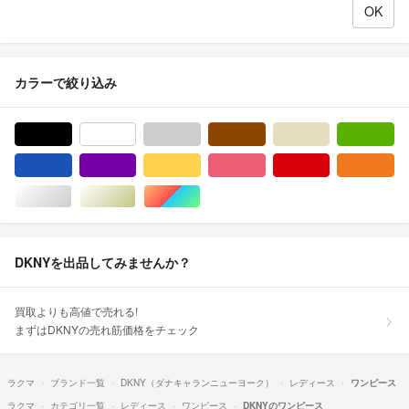
カラーで絞り込み
ブラック/黒色系
ホワイト/白色系
グレー/灰色系
ブラウン/茶色系
ベージュ系
グ
ブルー・ネイビー/青色系
パープル/紫色系
イエロー/黄色系
ピンク/桃色系
レッド/赤色系
オ
シルバー/銀色系
ゴールド/金色系
マルチカラー
DKNYを出品してみませんか？
買取よりも高値で売れる!
まずはDKNYの売れ筋価格をチェック
ラクマ
ブランド一覧
DKNY（ダナキャランニューヨーク）
レディース
ワンピース
ラクマ
カテゴリ一覧
レディース
ワンピース
DKNYのワンピース