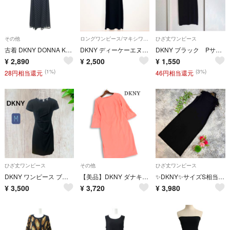
その他
ロングワンピース/マキシワンピース
ひざ丈ワンピース
古着 DKNY DONNA KARAN NEW YORK ダナキャランニューヨーク 半袖 ラップ ワンピース 8 ブラック レディース
DKNY ディーケーエヌワイ マキシワンピース ロングワンピース キャミ 黒 海外S 日本M相当 ポリエステル コットン 春夏
DKNY ブラック Pサイズ Vネック ワンピース
¥
2,890
¥
2,500
¥
1,550
(1%)
(3%)
28円相当還元
46円相当還元
ひざ丈ワンピース
その他
ひざ丈ワンピース
DKNY ワンピース ブラック M 膝丈 オンワード樫山 シンプル
【美品】DKNY ダナキャラン 春夏★ ポンチ ストレッチ 袖フリル ひざ丈 ワンピース ドレス Sz.2 レディース
✨DKNY✨サイズS相当 ノースリーブ ロングワンピース 黒
¥
3,500
¥
3,720
¥
3,980