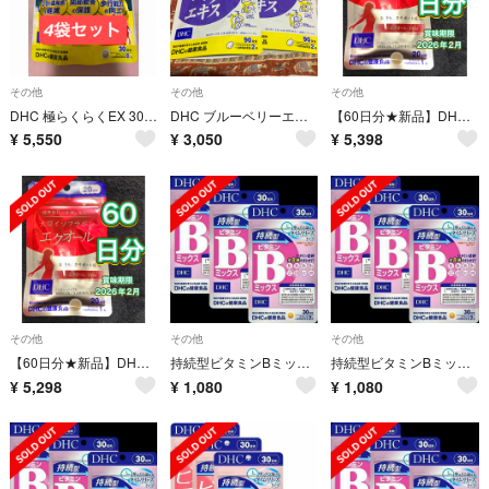
その他
その他
その他
DHC 極らくらくEX 30日分×4袋
DHC ブルーベリーエキス 90日分
【60日分★新品】DHC エクオール 20日分×3袋 賞味期限2026年2月
¥
5,550
¥
3,050
¥
5,398
その他
その他
その他
【60日分★新品】DHC エクオール 20日分×3袋 賞味期限2026年2月
持続型ビタミンBミックス 30日分×3袋 栄養機能食品 DHC サプリメント
持続型ビタミンBミックス 30日分×3袋 栄養機能食品 DHC サプリメント
¥
5,298
¥
1,080
¥
1,080