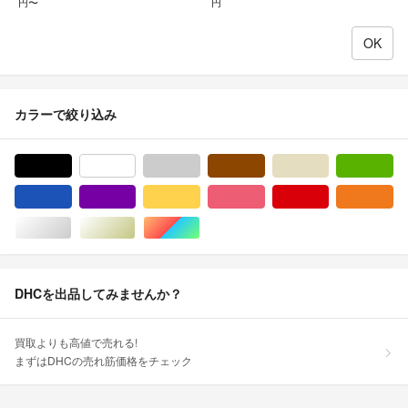
円〜
円
カラーで絞り込み
ブラック/黒色系
ホワイト/白色系
グレー/灰色系
ブラウン/茶色系
ベージュ系
グ
ブルー・ネイビー/青色系
パープル/紫色系
イエロー/黄色系
ピンク/桃色系
レッド/赤色系
オ
シルバー/銀色系
ゴールド/金色系
マルチカラー
DHCを出品してみませんか？
買取よりも高値で売れる!
まずはDHCの売れ筋価格をチェック