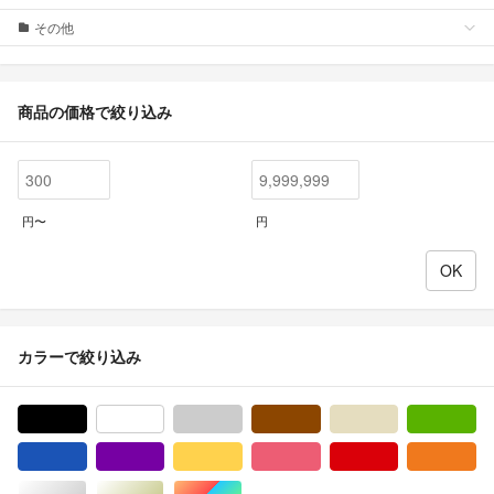
その他
商品の価格で絞り込み
円〜
円
カラーで絞り込み
ブラック/黒色系
ホワイト/白色系
グレー/灰色系
ブラウン/茶色系
ベージュ系
グ
ブルー・ネイビー/青色系
パープル/紫色系
イエロー/黄色系
ピンク/桃色系
レッド/赤色系
オ