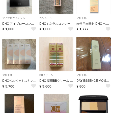
アイブロウペンシル
コンシーラー
化粧下地
DHC アイブローコンパクト
DHCミネラルコンシーラーパーフェクトアイズ
未使用未開封 DHC ベルベットスキンコート 化粧下地 15g ベースメイク
¥
1,000
¥
1,000
¥
1,777
化粧下地
BBクリーム
化粧下地
DHCベルベットスキンコート 4個
DHC 薬用BBクリーム ナチュラルオークル01/02 20g × 2個セット
DAY ESSENCE MOISTURE＆BRIGHT
¥
5,700
¥
3,600
¥
800