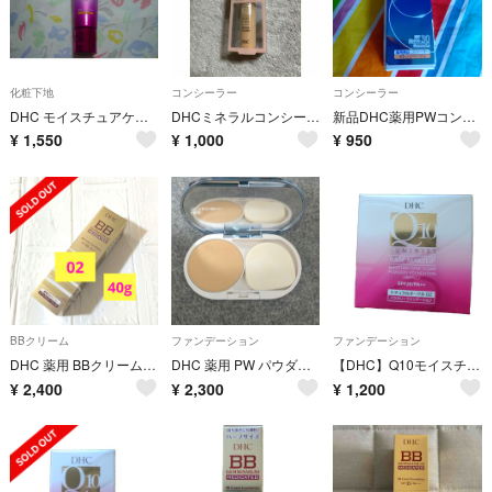
化粧下地
コンシーラー
コンシーラー
DHC モイスチュアケア クリア カラーベース アプリコット 化粧下地
DHCミネラルコンシーラーパーフェクトアイズ
新品DHC薬用PWコンシーラー
¥
1,550
¥
1,000
¥
950
BBクリーム
ファンデーション
ファンデーション
DHC 薬用 BBクリーム GE ナチュラルオークル02
DHC 薬用 PW パウダリーファンデーション ナチュラルオークル01 専用ケース付き
【DHC】Q10モイスチュアケアクリアプレスドパウダー リフィル
¥
2,400
¥
2,300
¥
1,200