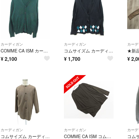
カーディガン
カーディガン
カーデ
COMME CA ISM カーディガン ニット 長袖 ウール カシミヤ混 F 緑
コムサイズム カーディガン カットソー 長袖 アーガイル柄 L 黒 ブラック
¥
2,100
¥
1,700
¥
2,0
カーディガン
カーディガン
カーデ
コムサイズム カーディガン ミドル丈 スエード調 L 茶色 ブラウン
COMME CA ISM コムサイズム ショール カーディガン sizeL/カーキ ◇■ メンズ