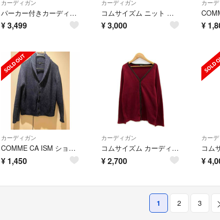
カーディガン
カーディガン
カーデ
パーカー付きカーディガン ベージュブラウン
コムサイズム ニット カーディガン フルジップ パーカー アーガイル L ブルー
¥
3,499
¥
3,000
¥
1,8
カーディガン
カーディガン
カーデ
COMME CA ISM ショールカラーカーディガン(L)
コムサイズム カーディガン ミドル丈 Vネック ワッフル M レッド 赤
¥
1,450
¥
2,700
¥
4,0
1
2
3