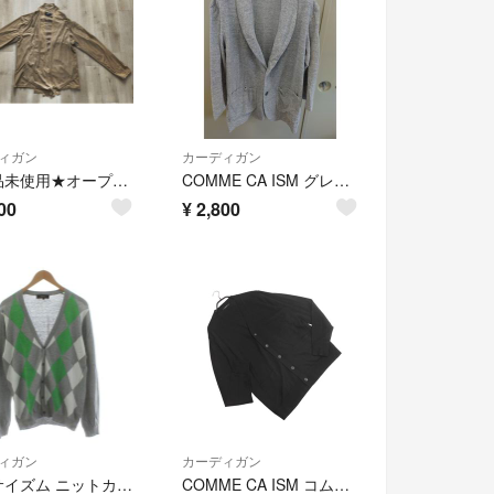
ィガン
カーディガン
★新品未使用★オープンフロントカーディガン★コムサイズム★サイズM★ベージュ
COMME CA ISM グレー L カーディガン⑤
00
¥
2,800
ィガン
カーディガン
コムサイズム ニットカーディガン 長袖 Vネック アーガイル柄 L グレー 緑
COMME CA ISM コムサイズム ウール混 Vネック カーディガン sizeM/黒 ◇■ メンズ