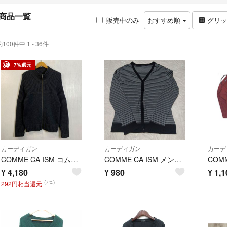
商品一覧
販売中のみ
おすすめ順
グリ
約100件中 1 - 36件
7%還元
カーディガン
カーディガン
カーデ
COMME CA ISM コムサイズム ジップアップ ニット カーディガン ハイネック 古着 ウール ナイロン M グレー系 C785
COMME CA ISM メンズ やわらかカーディガン
¥
4,180
¥
980
¥
1,1
(7%)
292円相当還元