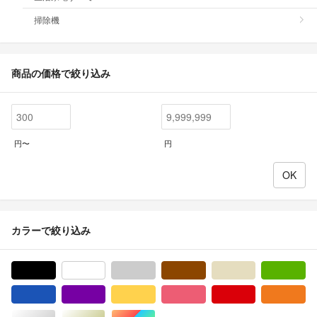
掃除機
商品の価格で絞り込み
円〜
円
カラーで絞り込み
ブラック/黒色系
ホワイト/白色系
グレー/灰色系
ブラウン/茶色系
ベージュ系
グ
ブルー・ネイビー/青色系
パープル/紫色系
イエロー/黄色系
ピンク/桃色系
レッド/赤色系
オ