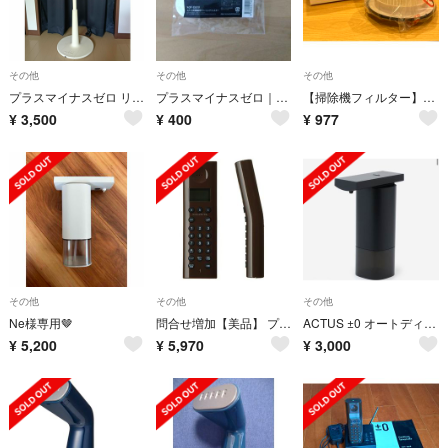
その他
その他
その他
プラスマイナスゼロ リビング扇風機 ACモーター搭ホワイト XQS-V110
プラスマイナスゼロ｜加湿器フィルター
【掃除機フィルター】ハンディ ±0 コードレスクリーナー
¥
3,500
¥
400
¥
977
その他
その他
その他
Ne様専用🤎
問合せ増加【美品】 プラスマイナスゼロ コードレス固定電話機 デザイン家電
ACTUS ±0 オートディスペンサー
¥
5,200
¥
5,970
¥
3,000