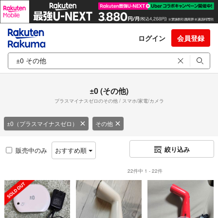
ログイン
会員登録
±0 (その他)
プラスマイナスゼロのその他 / スマホ/家電/カメラ
±0（プラスマイナスゼロ）
その他
絞り込み
販売中のみ
おすすめ順
22件中 1 - 22件