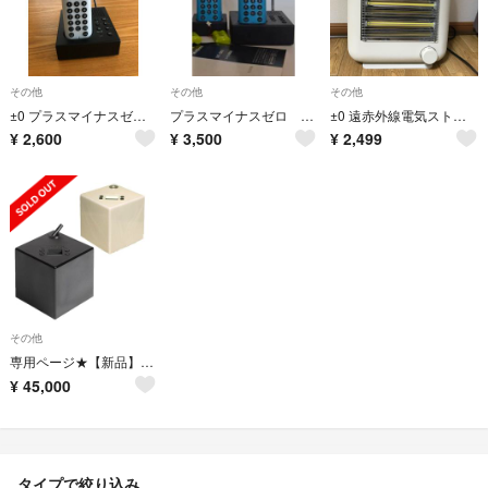
その他
その他
その他
±0 プラスマイナスゼロ コードレス電話機 (グレー)
プラスマイナスゼロ ±0 コードレス電話機 & 増設子機
±0 遠赤外線電気ストーブ スチーム機能付き XHS-V110ICI
¥
2,600
¥
3,500
¥
2,499
その他
専用ページ★【新品】Air Q アロマ
¥
45,000
タイプで絞り込み