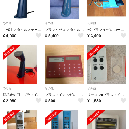
その他
その他
その他
【±0】スタイルスチーマー XRS-D010 ハンディアイロン ほぼ新品
プラマイゼロ スタイルスチーマー XRS-D010(FA)
±0 プラマイゼロ コードレス電話機 XMT-Q010
¥
4,000
¥
5,400
¥
3,400
その他
その他
その他
新品未使用 プラマイゼロ スタイルスチーマー XRS-D010(FA)
プラスマイナスゼロ 電卓
リモコン■プラスマイナスゼロ 扇風機
¥
2,980
¥
500
¥
1,580