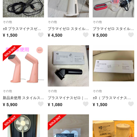
その他
その他
その他
±0 プラスマイナスゼロ XJB-Y010 掃除機 充電 ACアダプター付き
プラマイゼロ スタイルスチーマー XRS-D010(W)
プラマイゼロ スタイルスチーマー XRS-D010(R)
¥
1,500
¥
4,500
¥
5,000
その他
その他
その他
新品未使用 スタイルスチーマー XRS-D010 ピンク 衣類スチーマー 軽量
プラスマイナスゼロ｜PLUS MINUS ZERO ブラシノズル XJAZ010
±0（ プラスマイナスゼロ ） コードレス掃除機 XJC-Y010 / XJC-
¥
5,900
¥
1,080
¥
1,500