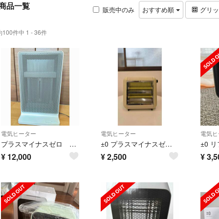
商品一覧
販売中のみ
おすすめ順
グリ
約100件中 1 - 36件
電気ヒーター
電気ヒーター
電気ヒ
プラスマイナスゼロ PanelHeater C020 XHP-C020
±0 プラスマイナスゼロ 遠赤外線電気ストーブ 2012年製
±0 
¥
12,000
¥
2,500
¥
3,5