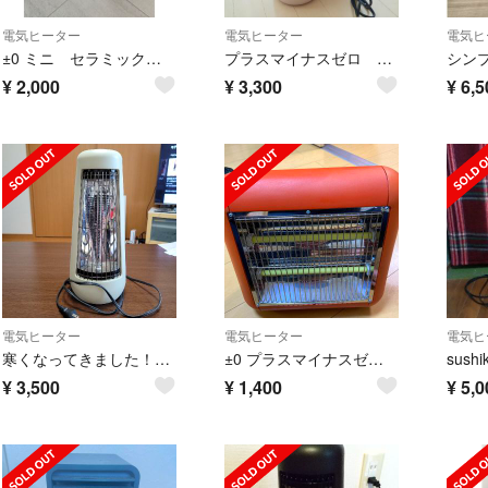
電気ヒーター
電気ヒーター
電気ヒ
±0 ミニ セラミックファンヒーター プラマイゼロ小型暖房 足元ヒーター トイレ
プラスマイナスゼロ ±0 カーボンヒーター
¥
2,000
¥
3,300
¥
6,5
電気ヒーター
電気ヒーター
電気ヒ
寒くなってきました！プラマイゼロ+０ カーボンヒーター おしゃれ 2016年製
±0 プラスマイナスゼロ コンパクト電気ストーブ
¥
3,500
¥
1,400
¥
5,0