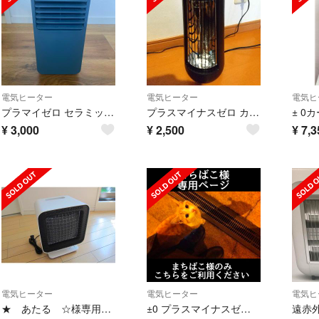
電気ヒーター
電気ヒーター
電気ヒ
プラマイゼロ セラミックヒーター XHH-V110A
プラスマイナスゼロ カーボンファイバーヒーター XHS-W210
¥
3,000
¥
2,500
¥
7,3
電気ヒーター
電気ヒーター
電気ヒ
★ あたる ☆様専用です
±0 プラスマイナスゼロ ヒーター
遠赤