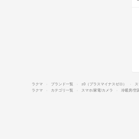
ラクマ
ブランド一覧
±0（プラスマイナスゼロ）
ス
ラクマ
カテゴリ一覧
スマホ/家電/カメラ
冷暖房/空