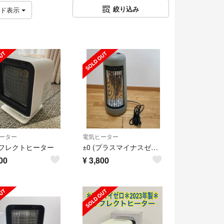
絞り込み
ッド表示
ーター
電気ヒーター
リフレクトヒーター
±0 (プラスマイナスゼロ) カーボンヒーター XHS-H210
00
¥
3,800