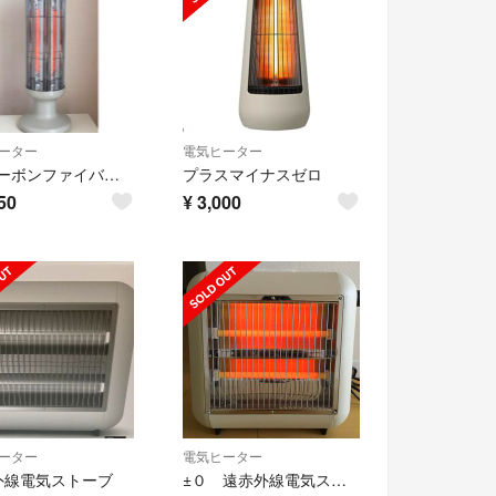
ーター
電気ヒーター
± 0カーボンファイバーヒーター XHS-Y410(C) 2014年製
プラスマイナスゼロ
50
¥
3,000
ーター
電気ヒーター
外線電気ストーブ
±０ 遠赤外線電気ストーブ✨