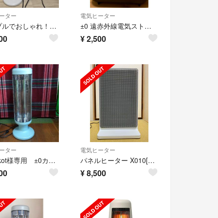
ーター
電気ヒーター
シンプルでおしゃれ！カーボンヒーター
±0 遠赤外線電気ストーブ
00
¥
2,500
ーター
電気ヒーター
sushikot様専用 ±0カーボンヒーター 1000w
パネルヒーター X010[XHP-X010] プラスマイナスゼロ
00
¥
8,500