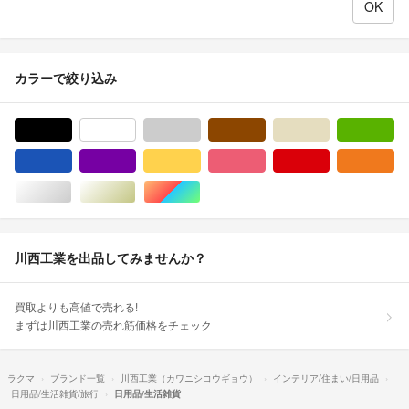
カラーで絞り込み
ブラック/黒色系
ホワイト/白色系
グレー/灰色系
ブラウン/茶色系
ベージュ系
グ
ブルー・ネイビー/青色系
パープル/紫色系
イエロー/黄色系
ピンク/桃色系
レッド/赤色系
オ
シルバー/銀色系
ゴールド/金色系
マルチカラー
川西工業を出品してみませんか？
買取よりも高値で売れる!
まずは川西工業の売れ筋価格をチェック
ラクマ
ブランド一覧
川西工業（カワニシコウギョウ）
インテリア/住まい/日用品
日用品/生活雑貨/旅行
日用品/生活雑貨