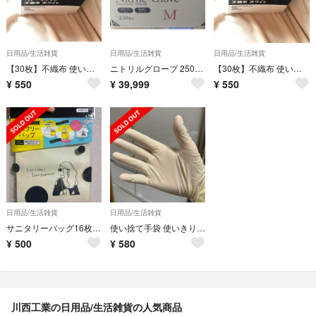
日用品/生活雑貨
日用品/生活雑貨
日用品/生活雑貨
【30枚】不織布 使いきりヘアキャップ フリー ホワイト
ニトリルグローブ 250枚 10箱
【30枚】不織布 使いきりヘアキャップ フリー ホワイト
¥
550
¥
39,999
¥
550
日用品/生活雑貨
日用品/生活雑貨
サニタリーバッグ16枚入り×3袋
使い捨て手袋 使いきり手袋 天然ゴム ナチュラル 50枚入り M サイズ
¥
500
¥
580
川西工業の日用品/生活雑貨の人気商品