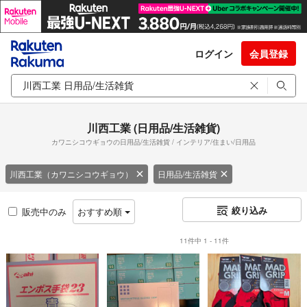
ログイン
会員登録
川西工業 (日用品/生活雑貨)
カワニシコウギョウの日用品/生活雑貨 / インテリア/住まい/日用品
川西工業（カワニシコウギョウ）
日用品/生活雑貨
絞り込み
販売中のみ
おすすめ順
11件中 1 - 11件