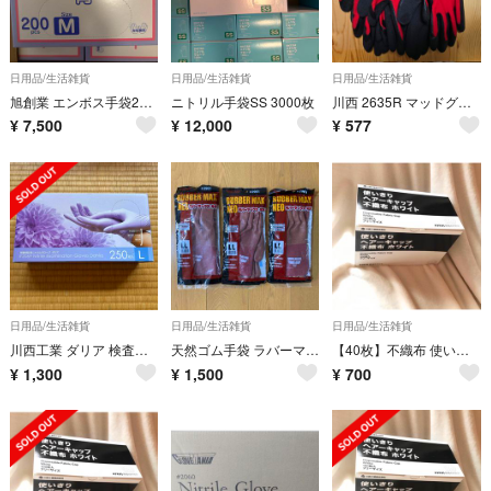
日用品/生活雑貨
日用品/生活雑貨
日用品/生活雑貨
旭創業 エンボス手袋23 青 M
ニトリル手袋SS 3000枚
川西 2635R マッドグリップ レッド M
¥
7,500
¥
12,000
¥
577
日用品/生活雑貨
日用品/生活雑貨
日用品/生活雑貨
川西工業 ダリア 検査検診用ニトリルグローブ L #2069
天然ゴム手袋 ラバーマックスネオ LL 3双
【40枚】不織布 使いきりヘアキャップ フリー ホワイト
¥
1,300
¥
1,500
¥
700