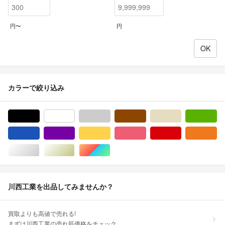
円〜
円
カラーで絞り込み
ブラック/黒色系
ホワイト/白色系
グレー/灰色系
ブラウン/茶色系
ベージュ系
グ
ブルー・ネイビー/青色系
パープル/紫色系
イエロー/黄色系
ピンク/桃色系
レッド/赤色系
オ
シルバー/銀色系
ゴールド/金色系
マルチカラー
川西工業を出品してみませんか？
買取よりも高値で売れる!
まずは川西工業の売れ筋価格をチェック