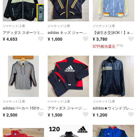
ジャケット/上着
ジャケット/上着
ジャケット/上着
アディダス スポーツミックス パーカー ジャケット 黒 グレー オフホワイト adidas キッズ レディース
adidas キッズ ジャージ上のみ 130cm
【値引き交渉OK！】adidas アディダス トラックジャケット/ジャージ マルチカラー 水色 ライトブルー 150サイズ 古着
¥
4,653
¥
1,000
¥
3,780
(1%)
37円相当還元
ジャケット/上着
ジャケット/上着
ジャケット/上着
adidasパーカー 150サイズ
アディダス ジャージ 上下 160
adidas★ウィンドブレーカー
¥
2,500
¥
1,500
¥
1,200