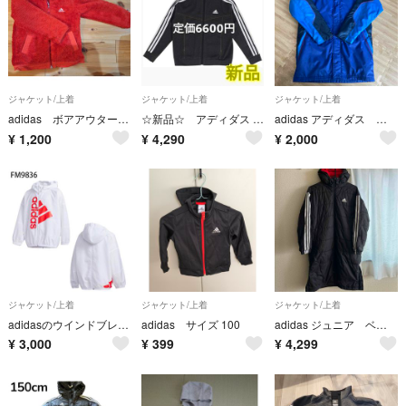
ジャケット/上着
ジャケット/上着
ジャケット/上着
adidas ボアアウター 110
☆新品☆ アディダス キッズ ジャージ デニムルック ダブルニット ブラック
adidas アディダス スポーツジャンバー160
¥
1,200
¥
4,290
¥
2,000
ジャケット/上着
ジャケット/上着
ジャケット/上着
adidasのウインドブレーカー（型番：FM9836）サイズ130
adidas サイズ 100
adidas ジュニア ベンチコート 150
¥
3,000
¥
399
¥
4,299