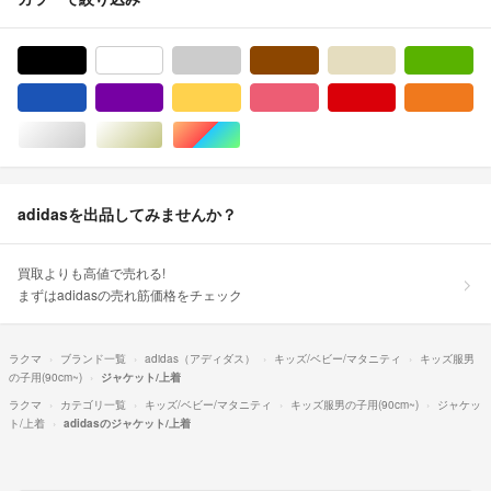
ブラック/黒色系
ホワイト/白色系
グレー/灰色系
ブラウン/茶色系
ベージュ系
グ
ブルー・ネイビー/青色系
パープル/紫色系
イエロー/黄色系
ピンク/桃色系
レッド/赤色系
オ
シルバー/銀色系
ゴールド/金色系
マルチカラー
adidasを出品してみませんか？
買取よりも高値で売れる!
まずはadidasの売れ筋価格をチェック
ラクマ
ブランド一覧
adidas（アディダス）
キッズ/ベビー/マタニティ
キッズ服男
の子用(90cm~)
ジャケット/上着
ラクマ
カテゴリ一覧
キッズ/ベビー/マタニティ
キッズ服男の子用(90cm~)
ジャケッ
ト/上着
adidasのジャケット/上着