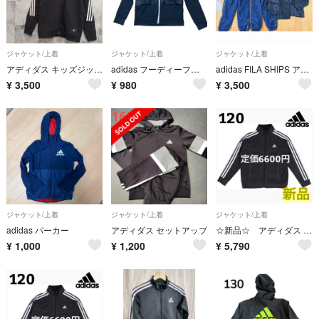
ジャケット/上着
ジャケット/上着
ジャケット/上着
アディダス キッズジップアップパーカー ブラック 160cm
adidas フーディーフルジップパーカースポーツジャケットブルゾン黒 130
adidas FILA SHIPS アウター 3点 裏起毛パンツ2点セット
¥
3,500
¥
980
¥
3,500
ジャケット/上着
ジャケット/上着
ジャケット/上着
adidas パーカー
アディダス セットアップ
☆新品☆ アディダス キッズ ジャージ デニムルック ダブルニット ブラック
¥
1,000
¥
1,200
¥
5,790