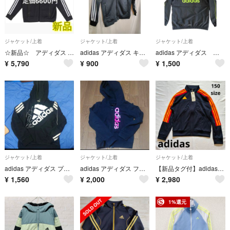
ジャケット/上着
ジャケット/上着
ジャケット/上着
☆新品☆ アディダス キッズ ジャージ デニムルック ダブルニット ブラック
adidas アディダス キッズ ジャージ トラックジャケット 150 グレー BQ6400
adidas アディダス ジャンバー パーカー アウター 130
¥
5,790
¥
900
¥
1,500
ジャケット/上着
ジャケット/上着
ジャケット/上着
adidas アディダス プルオーバーパーカー ブラック ロゴ スリーストライプス キッズ
adidas アディダス フルジップパーカー ブラック ピンクロゴ
【新品タグ付】adidas ジャージ 150 ジュニア 紺 赤 男の子 スポーツ
¥
1,560
¥
2,000
¥
2,980
1%還元