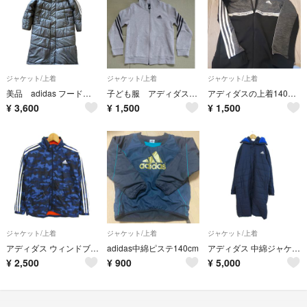
ジャケット/上着
ジャケット/上着
ジャケット/上着
美品 adidas フード付きベンチコート 150 ブラック サッカーアディダス
子ども服 アディダス ジップパーカー
アディダスの上着140センチ 黒
¥
3,600
¥
1,500
¥
1,500
ジャケット/上着
ジャケット/上着
ジャケット/上着
アディダス ウィンドブレーカー パーカー アウター カモフラ柄 スポーツウエア キッズ 男の子用 160サイズ ブルー adidas
adidas中綿ピステ140cm
アディダス 中綿ジャケット ベンチコート アウター スポーツウエア キッズ 男の子用 160サイズ ネイビー adidas
¥
2,500
¥
900
¥
5,000