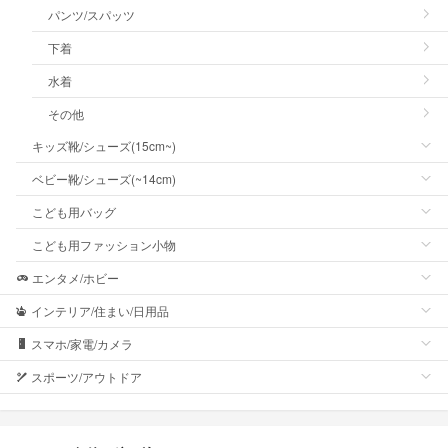
パンツ/スパッツ
下着
水着
その他
キッズ靴/シューズ(15cm~)
ベビー靴/シューズ(~14cm)
こども用バッグ
こども用ファッション小物
エンタメ/ホビー
インテリア/住まい/日用品
スマホ/家電/カメラ
スポーツ/アウトドア