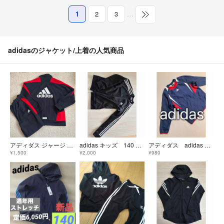
1
2
3
…
adidasのジャケット/上着の人気商品
アディダス ジャージ 上下 160
adidas キッズ 140 ジャージ 美品☆
アディダス adidas ピステ ウィンドブレーカー ネイビー 160
¥1,500
¥2,000
¥980