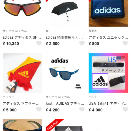
サングラス/メガネ
傘
長財布
adidas アディダス SP0055-F 02U スポーツサングラス UVカット アジアンフィット 眼鏡 アイウェア ブラック系 レッド系 145 140 * 3 R0【新古品】【未使用】【中古】
adidas 晴雨兼用 折りたたみ傘 ブラック 55cm
アディダス ユニセックス リニア ウォレット ダークブルー/ホワイト・サイズ：N
¥
10,340
¥
2,500
¥
800
マフラー
サングラス/メガネ
ベルト
アディダス マフラー ブランド ロゴマーク スポーツ スペインサッカー連盟 メンズ レッド adidas
新品 ADIDAS アディダス アジアンフィット メンズ レディース
USA【新品】アディダス ゴルフ ベルト 黒/グレー メンズ リバーシブル
¥
5,000
¥
4,280
¥
4,000