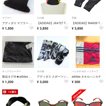
マフラー
その他
手袋
アディダス マフラー ブランド オールブラックス ラグビー ワールドカップ2007 メンズ ブラック adidas
【ADIDAS】JX4727 Terrex DSVネックウォーマー
【ADIDAS】IN4639 Terrex COLD.RDY Glovesグローブ
¥
1,500
¥
3,850
¥
3,850
ネックウォーマー
その他
ハンカチ/ポケットチーフ
新品タグ付★adidas フリースネックウォーマー ブラック
アディダス スポーツソックス等 6点セット 未使用 22-27 キッズ男の用 靴下 まとめて 大量 メンズ adidas
adidas タオルハンカチ
¥
1,200
¥
3,000
¥
300
1%還元