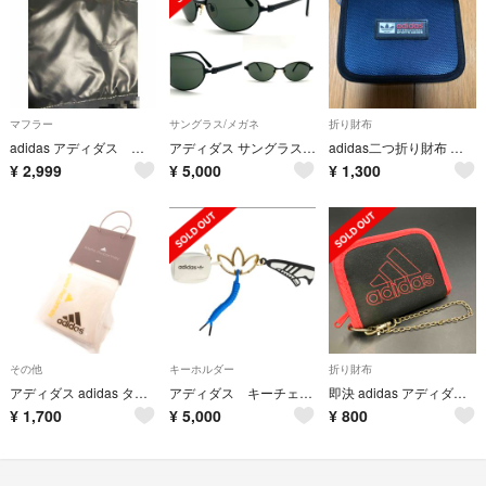
マフラー
サングラス/メガネ
折り財布
adidas アディダス マフラー
アディダス サングラス プラスチック ブラック ダークグリーン 美品 80520
adidas二つ折り財布 ネイビー
¥
2,999
¥
5,000
¥
1,300
その他
キーホルダー
折り財布
アディダス adidas タグ付き リストバンド 白 ホワイト 無地
アディダス キーチェーン キーホルダー ホワイト 韓国正規品 adidas
即決 adidas アディダス 二つ折り財布 ウォレット
¥
1,700
¥
5,000
¥
800