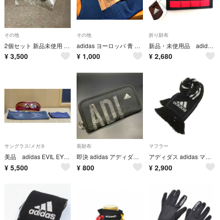
その他
その他
折り財布
2個セット 新品未使用 非売品ADIDAS アディダス ピンバッジ ノベリティー
adidas ヨーロッパ 青 マスク ブルーバード アディダス フェイスカバー
新品・未使用品 adidas アディダス 財布 マジックテープタイプ ブラック
¥
3,500
¥
1,000
¥
2,680
サングラス/メガネ
長財布
マフラー
美品 adidas EVIL EYE PRO a127 アディダス イビルアイプロ
即決 adidas アディダス 長財布 ブラック
アディダス adidas マフラー ブラック ロゴ FREE
¥
5,500
¥
800
¥
2,900