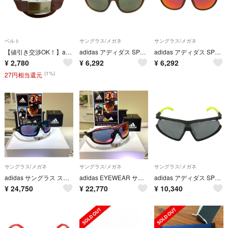
ベルト
サングラス/メガネ
サングラス/メガネ
【値引き交渉OK！】adidas アディダス メタルバックルレザーベルト 茶色 ブラウン 古着
adidas アディダス SP0011 49N スポーツサングラス アイウェア ブラウン系 58□18 130【極上美品】【中古】
adidas アディダス SP0036-F 02L スポーツサングラス ミラーレンズ アイウェア ブラック系 レッド系 54□18 140【極上美品】【中古】
¥
2,780
¥
6,292
¥
6,292
(1%)
27円相当還元
サングラス/メガネ
サングラス/メガネ
サングラス/メガネ
adidas サングラス スポーツ用 アディダス
adidas EYEWEAR サングラス スポーツ用 アディダス
adidas アディダス SP0055-F 20C スポーツサングラス UVカット アジアンフィット 眼鏡 アイウェア ブラック系 イエロー系 145 140【新古品】【未使用】【中古】
¥
24,750
¥
22,770
¥
10,340