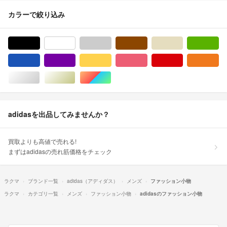
カラーで絞り込み
ブラック/黒色系
ホワイト/白色系
グレー/灰色系
ブラウン/茶色系
ベージュ系
グ
ブルー・ネイビー/青色系
パープル/紫色系
イエロー/黄色系
ピンク/桃色系
レッド/赤色系
オ
シルバー/銀色系
ゴールド/金色系
マルチカラー
adidasを出品してみませんか？
買取よりも高値で売れる!
まずはadidasの売れ筋価格をチェック
ラクマ
ブランド一覧
adidas（アディダス）
メンズ
ファッション小物
ラクマ
カテゴリ一覧
メンズ
ファッション小物
adidasのファッション小物