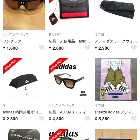
サングラス/メガネ
折り財布
その他
サングラス
新品・未使用品 adidas アディダス 財布 マジックテープタイプ ブラック
アディダス レッグウォーマー NS 黒 ブラック キルティング ファー 無地
¥
1,600
¥
2,680
¥
2,900
傘
サングラス/メガネ
その他
adidas 晴雨兼用 折りたたみ傘 ブラック 55cm
新品 ADIDAS アディダス アジアンフィット メンズ レディース
sneeze adidas アディダス SuperStar 2020 非売品
¥
2,300
¥
4,300
¥
5,380