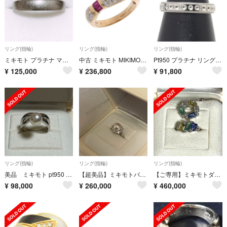
リング(指輪)
リング(指輪)
リング(指輪)
ミキモト プラチナ マリッジ リング Pt950 4mm 8.5g
中古 ミキモト MIKIMOTO レディース リング・指輪 K18イエローゴールド YG ルビー /ダイヤモンド
Pt950 プラチナ リング 指輪 【1-0238685】
¥
125,000
¥
236,800
¥
91,800
リング(指輪)
リング(指輪)
リング(指輪)
美品 ミキモト pt950 リング 指輪 #10.5
【超美品】ミキモトパールリング8.9mm pt950 7号 ダイヤ0.51ct
【ご専用】ミキモトダイヤモンド エメラルド タンザナイトネックレス指輪セット
¥
98,000
¥
260,000
¥
460,000