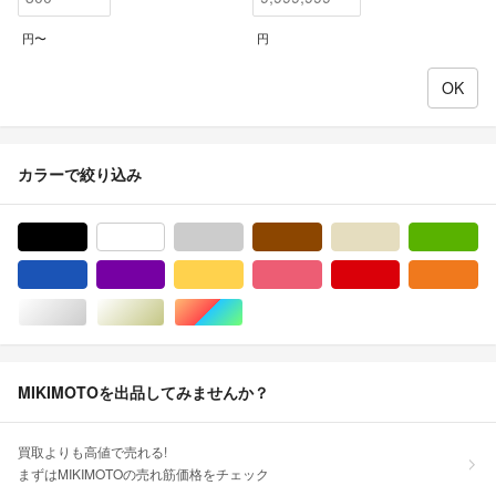
円〜
円
カラーで絞り込み
ブラック/黒色系
ホワイト/白色系
グレー/灰色系
ブラウン/茶色系
ベージュ系
グ
ブルー・ネイビー/青色系
パープル/紫色系
イエロー/黄色系
ピンク/桃色系
レッド/赤色系
オ
シルバー/銀色系
ゴールド/金色系
マルチカラー
MIKIMOTOを出品してみませんか？
買取よりも高値で売れる!
まずはMIKIMOTOの売れ筋価格をチェック