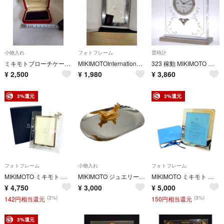
小物入れ
フォトフレーム
置時計
ミキモトブローチケース当時品
MIKIMOTOInternationalミキモトパール、フォトフレーム写真立て
323 稼動 MIKIMOTO 置き時計 インテリア パール 真珠 スケルトン
¥
2,500
¥
1,980
¥
3,860
3%還元
3%還元
フォトフレーム
小物入れ
フォトフレーム
MIKIMOTO ミキモト 写真立て ベビーパール/フラワー クリア レディース / 240001209146
MIKIMOTO ジュエリートレイ パール付き♻️中古
MIKIMOTO ミキモト フォトフレーム ベビーパール/リーフ シルバーカラー ユニセックス / 240001211977
¥
4,750
¥
3,000
¥
5,000
(3%)
(3%)
142円相当還元
150円相当還元
3%還元