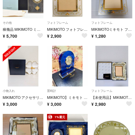
その他
フォトフレーム
フォトフレーム
稼働品 MIKIMOTO ミキモト 置き時計 パール装飾 アーチ型 ゴールド
MIKIMOTO フォトフレーム 写真立て パール クリア ゴールドカラー
MIKIMOTOミキモト フォトフレーム サイズ12cm ×15cm
¥
5,700
¥
2,900
¥
1,280
小物入れ
置時計
フォトフレーム
MIKIMOTO アクセサリートレイ
MIKIMOTO】ミキモト 置時計 クオーツ
【未使用品】MIKIMOTO ミキモト パール フォトフレーム 写真立て
¥
3,000
¥
3,000
¥
2,980
1%還元