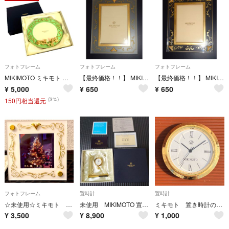
フォトフレーム
フォトフレーム
フォトフレーム
MIKIMOTO ミキモト フォトスタンド リス パール グリーン ユニセックス / 240001211302
【最終価格！！】 MIKIMOTO ２パール付きフォトフレーム【美品】
【最終価格！！】 MIKIMOTO ４パール付きフォトフレーム【美品】
¥
5,000
¥
650
¥
650
(3%)
150円相当還元
フォトフレーム
置時計
置時計
☆未使用☆ミキモト フォトフレーム
未使用 MIKIMOTO 置時計 パール付き
ミキモト 置き時計のムーブメント ジャンク品
¥
3,500
¥
8,900
¥
1,000