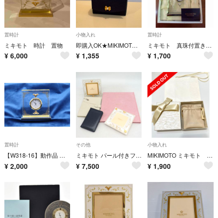
置時計
小物入れ
置時計
ミキモト 時計 置物
即購入OK★MIKIMOTO ミキモト レトロ雑貨 バッグ型 ミニジュエリーケース ネイビー アンティーク レトロ リボン付き
ミキモト 真珠付置き時計 アーチ型
¥
6,000
¥
1,355
¥
1,700
置時計
その他
小物入れ
【W318-16】動作品 電池交換済 MIKIMOTO ミキモト クリア アクリル ミニ 置時計
ミキモト パール付きフォトフレーム アルバム カードケース 4点セット ブランド 雑貨 まとめて レディース MIKIMOTO
MIKIMOTO ミキモト 空箱 ソフトケース ソフトポーチ 巾着袋
¥
2,000
¥
7,500
¥
1,900