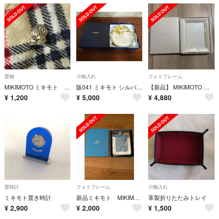
置物
小物入れ
フォトフレーム
MIKIMOTO ミキモト パール真珠 ペーパースタンド 文鎮
阪041 ミキモト シルバートレー パール付き 美品
【新品】 MIKIMOTO フォトフレーム 写真立て ホワイトカラー 縦横使用可
¥
1,200
¥
5,000
¥
4,880
置時計
フォトフレーム
小物入れ
ミキモト置き時計
新品ミキモト MIKIMOTO フォトフレーム パール付き
革製折りたたみトレイ
¥
2,900
¥
2,000
¥
1,500