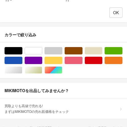
カラーで絞り込み
ブラック/黒色系
ホワイト/白色系
グレー/灰色系
ブラウン/茶色系
ベージュ系
グ
ブルー・ネイビー/青色系
パープル/紫色系
イエロー/黄色系
ピンク/桃色系
レッド/赤色系
オ
シルバー/銀色系
ゴールド/金色系
マルチカラー
MIKIMOTOを出品してみませんか？
買取よりも高値で売れる!
まずはMIKIMOTOの売れ筋価格をチェック