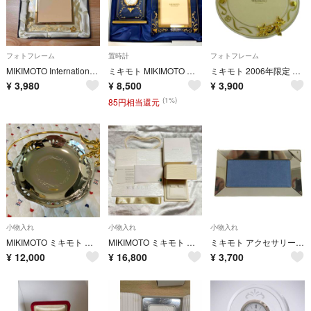
フォトフレーム
置時計
フォトフレーム
MIKIMOTO International ミキモト フォトフレーム パール付き 箱あり
ミキモト MIKIMOTO 置時計＆フォトフレーム セット 2つセット 写真立て ウォッチ パール 置時計 ガラス クリア 美品
ミキモト 2006年限定 イヤーフォトフレーム 写真立て パール 白 ゴールド色
¥
3,980
¥
8,500
¥
3,900
(1%)
85円相当還元
小物入れ
小物入れ
小物入れ
MIKIMOTO ミキモト アクセサリートレイ 小物入れ
MIKIMOTO ミキモト 南洋パール 白蝶真珠 ピアス ケース 空箱プレミアム
ミキモト アクセサリートレイ ペントレイ マルチトレイ アコヤ真珠 シルバー色
¥
12,000
¥
16,800
¥
3,700