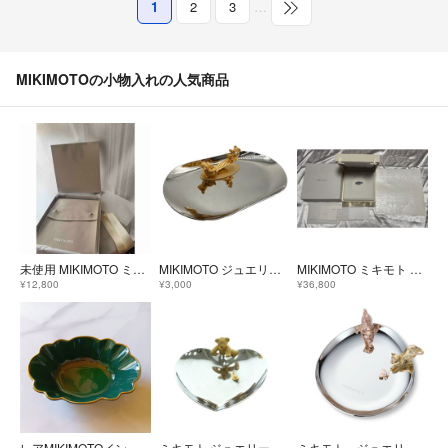
1
2
3
…
MIKIMOTOの小物入れの人気商品
未使用 MIKIMOTO ミキモト 高級パール用ジュエリーボックス
MIKIMOTO ジュエリートレイ パール付き♻️中古
MIKIMOTO ミキモト ケース 空箱 ネックレス
¥12,800
¥3,000
¥36,800
レアMIKIMOTOインターナショナルグリーン金彩フリル縁取りトレイ未使用
ミキモト ジュエリートレイ ハート型 真珠飾り テディベア シルバーカラー
ミキモト ジュエリートレイ キャット 猫 オンライン限定