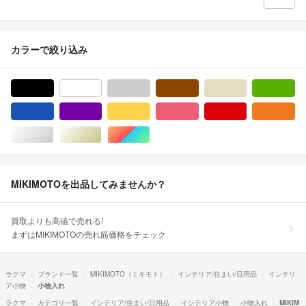
カラーで絞り込み
ブラック/黒色系
ホワイト/白色系
グレー/灰色系
ブラウン/茶色系
ベージュ系
グ
ブルー・ネイビー/青色系
パープル/紫色系
イエロー/黄色系
ピンク/桃色系
レッド/赤色系
オ
シルバー/銀色系
ゴールド/金色系
マルチカラー
MIKIMOTOを出品してみませんか？
買取よりも高値で売れる!
まずはMIKIMOTOの売れ筋価格をチェック
ラクマ
ブランド一覧
MIKIMOTO（ミキモト）
インテリア/住まい/日用品
インテリ
ア小物
小物入れ
ラクマ
カテゴリ一覧
インテリア/住まい/日用品
インテリア小物
小物入れ
MIKIM