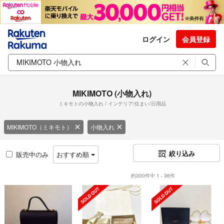
ログイン
会員登録
MIKIMOTO (小物入れ)
ミキモトの小物入れ / インテリア/住まい/日用品
MIKIMOTO（ミキモト）
小物入れ
絞り込み
販売中のみ
おすすめ順
約300件中 1 - 36件