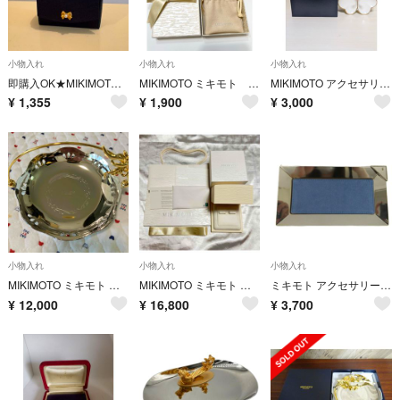
小物入れ
小物入れ
小物入れ
即購入OK★MIKIMOTO ミキモト レトロ雑貨 バッグ型 ミニジュエリーケース ネイビー アンティーク レトロ リボン付き
MIKIMOTO ミキモト 空箱 ソフトケース ソフトポーチ 巾着袋
MIKIMOTO アクセサリートレイ
¥
1,355
¥
1,900
¥
3,000
小物入れ
小物入れ
小物入れ
MIKIMOTO ミキモト アクセサリートレイ 小物入れ
MIKIMOTO ミキモト 南洋パール 白蝶真珠 ピアス ケース 空箱プレミアム
ミキモト アクセサリートレイ ペントレイ マルチトレイ アコヤ真珠 シルバー色
¥
12,000
¥
16,800
¥
3,700