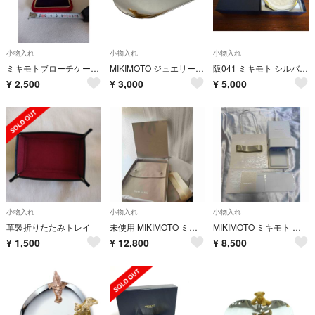
小物入れ
小物入れ
小物入れ
ミキモトブローチケース当時品
MIKIMOTO ジュエリートレイ パール付き♻️中古
阪041 ミキモト シルバートレー パール付き 美品
¥
2,500
¥
3,000
¥
5,000
小物入れ
小物入れ
小物入れ
革製折りたたみトレイ
未使用 MIKIMOTO ミキモト 高級パール用ジュエリーボックス
MIKIMOTO ミキモト ケース 空箱 ブローチ
¥
1,500
¥
12,800
¥
8,500