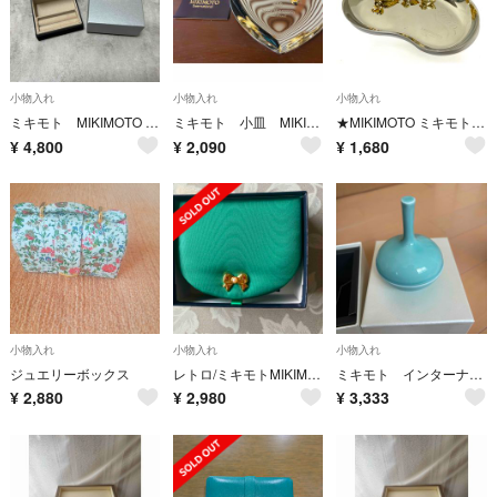
小物入れ
小物入れ
小物入れ
ミキモト MIKIMOTO ジュエリーケース アクセサリーケース ノベルティ
ミキモト 小皿 MIKIMOTO
★MIKIMOTO ミキモト 2000 ジュエリー アクセサリートレイ
¥
4,800
¥
2,090
¥
1,680
小物入れ
小物入れ
小物入れ
ジュエリーボックス
レトロ/ミキモトMIKIMOTO／アクセサリーケース
ミキモト インターナショナル Mikimoto アクセサリー入れ トレー 箱
¥
2,880
¥
2,980
¥
3,333