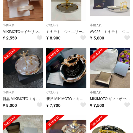
小物入れ
小物入れ
小物入れ
MIKIMOTO☆イヤリングボックス
ミキモト ジュエリートレー 天使
AV026 ミキモト ジュエリートレー くまさん 一粒パール 箱あり
¥
2,550
¥
8,900
¥
5,800
小物入れ
小物入れ
小物入れ
新品 MIKIMOTO ミキモト ジュエリートレイ くま パール 箱付き
新品 MIKIMOTO ミキモトジュエリートレイ 2001 限定 箱付き
MIKIMOTO ギフトボックス
¥
8,000
¥
7,700
¥
7,500