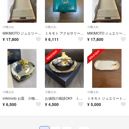
小物入れ
小物入れ
小物入れ
MIKIMOTO ジュエリー用トレイ 非売品 32×22cm
ミキモト アクセサリーボックス 真珠 パール ジュエリーボックス
MIKIMOTO ジュエリー用トレイ 非売品 32×22cm
¥
17,800
¥
6,111
¥
17,800
小物入れ
小物入れ
小物入れ
mikimoto お皿 小物 飾り インテリア
お値段の相談OK‼️ ミキモト ジュエリートレイ パールベア
ミキモト ジュエリートレー 真珠付き
¥
6,500
¥
4,500
¥
5,000