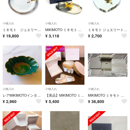
小物入れ
小物入れ
小物入れ
ミキモト ジュエリートレイ キャット 猫 オンライン限定
MIKIMOTO ミキモト アクセサリートレイ パール/シーソー/ベア シルバーカラー / 240001193724
ミキモト ジュエリートレイ ハート型 真珠飾り テディベア シルバーカラー
¥
19,800
¥
3,118
¥
2,700
小物入れ
小物入れ
小物入れ
レアMIKIMOTOインターナショナルグリーン金彩フリル縁取りトレイ未使用
【美品】MIKIMOTO ミキモト リング 収納ケース 空箱 2点セット
MIKIMOTO ミキモト ケース 空箱 ネックレス
¥
2,960
¥
5,400
¥
36,800