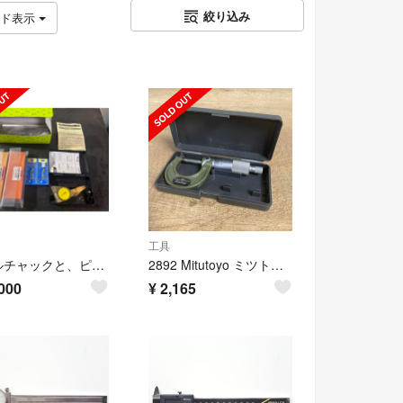
絞り込み
ッド表示
工具
ドリルチャックと、ピック新品
2892 Mitutoyo ミツトヨ マイクロメーター 0-25mm 測定/M1
000
¥
2,165