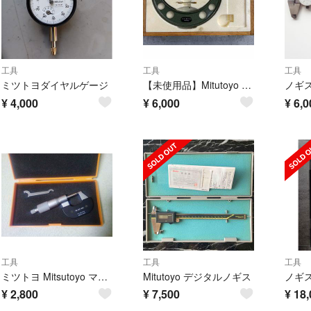
工具
工具
工具
ミツトヨダイヤルゲージ
【未使用品】Mitutoyo マイクロメーター150-175mm ケース付き
ノギス！
¥
4,000
¥
6,000
¥
6,0
工具
工具
工具
ミツトヨ Mitsutoyo マイクロメーター M450-25
Mitutoyo デジタルノギス
¥
2,800
¥
7,500
¥
18,