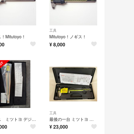
工具
Mitutoyo！
Mitutoyo！ノギス！
00
¥
8,000
工具
ノギス ミツトヨ デジマチックキャリパー
最後の一台 ミツトヨ ノギス 500-196-30 CD-6 ASX
000
¥
23,000