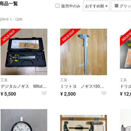
商品一覧
販売中のみ
おすすめ順
グリ
2件中 1 - 12件
工具
工具
工具
デジタルノギス Mitutoyo DIGIMATIC CALIPER・工具
ミツトヨ ノギス150ミリ
¥
5,500
¥
2,500
¥
12,