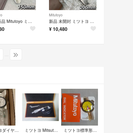
yo
Mitutoyo
ほぼ新品 Mitutoyo ミツトヨ ノギス 150mm 15cm 高精度
新品 未開封 ミツトヨ Mitutoyo ノギス 200mm 20cm 精密測定
80
¥
10,480
…
ミツトヨダイヤルゲージ 新品
ミツトヨ Mitsutoyo マイクロメーター M450-25
ミツトヨ標準形ダイヤルゲージ 1回転未満タイプ