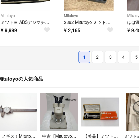
Mitutoyo
Mitutoyo
Mituto
ミツトヨ ABSデジマチックキャリパ CD20AXW
2892 Mitutoyo ミツトヨ マイクロメーター 0-25mm 測定/M1
¥
9,999
¥
2,165
¥
9,4
1
2
3
4
5
Mitutoyoの人気商品
ノギス！Mitutoyo！
中古【Mitutoyo】ミツトヨ 顕微鏡 虫眼鏡 拡大鏡
【美品】ミツトヨ 内側マイクロ 145-186 25-50mm IMP-50